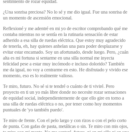
sentimiento de rozar equidad.
¿Una sonrisa preciosa? No lo sé y me dio igual. Fue una sonrisa de
un momento de ascensión emocional.
Reflexioné y me adentré en mi yo de escritor comprobando qué me
contaba mientras no se sentía en la rutinaria sensación de estar
adherido a esa silla de ruedas eléctrica. Que estoy muy agradecido
de tenerla, eh, hay quienes anhelan una para poder desplazarse y
evitar estar encamado. Soy un afortunado, desde luego. Pero, ¿cuán
alta es mi fortuna si sentarme en una silla normal me inyecta
felicidad pese a estar muy incómodo e incluso dolorido? También
me da igual, no voy a centrarme en esto. He disfrutado y vivido ese
momento, eso es lo realmente valioso.
Te miro, futuro. No sé si te tendré o cuánto de ti viviré. Pero
proyecto en ti un yo más libre donde no necesite rozar sensaciones
de equidad social, independientemente de que ello gire en torno a
una silla de ruedas eléctrica o no, por tener como hoy momentos
puntuales de 'yo también puedo'.
Te miro de frente. Con el pelo largo y con rizos o con el pelo corto
de punta. Con gafas de pasta, metálicas o sin. Te miro con mis ojos,