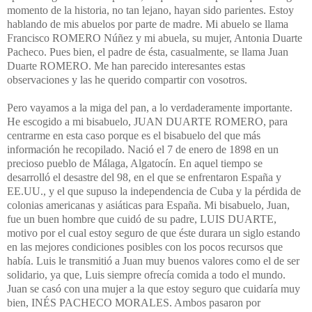
momento de la historia, no tan lejano, hayan sido parientes. Estoy
hablando de mis abuelos por parte de madre. Mi abuelo se llama
Francisco ROMERO Núñez y mi abuela, su mujer, Antonia Duarte
Pacheco. Pues bien, el padre de ésta, casualmente, se llama Juan
Duarte ROMERO. Me han parecido interesantes estas
observaciones y las he querido compartir con vosotros.
Pero vayamos a la miga del pan, a lo verdaderamente importante.
He escogido a mi bisabuelo, JUAN DUARTE ROMERO, para
centrarme en esta caso porque es el bisabuelo del que más
información he recopilado. Nació el 7 de enero de 1898 en un
precioso pueblo de Málaga, Algatocín. En aquel tiempo se
desarrolló el desastre del 98, en el que se enfrentaron España y
EE.UU., y el que supuso la independencia de Cuba y la pérdida de
colonias americanas y asiáticas para España. Mi bisabuelo, Juan,
fue un buen hombre que cuidó de su padre, LUIS DUARTE,
motivo por el cual estoy seguro de que éste durara un siglo estando
en las mejores condiciones posibles con los pocos recursos que
había. Luis le transmitió a Juan muy buenos valores como el de ser
solidario, ya que, Luis siempre ofrecía comida a todo el mundo.
Juan se casó con una mujer a la que estoy seguro que cuidaría muy
bien, INÉS PACHECO MORALES. Ambos pasaron por