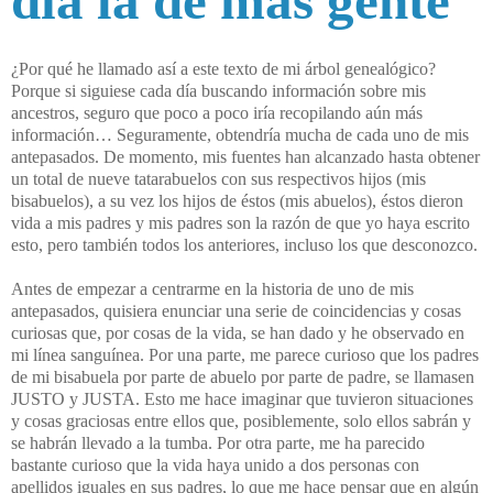
día la de más gente
¿Por qué he llamado así a este texto de mi árbol genealógico?
Porque si siguiese cada día buscando información sobre mis
ancestros, seguro que poco a poco iría recopilando aún más
información… Seguramente, obtendría mucha de cada uno de mis
antepasados. De momento, mis fuentes han alcanzado hasta obtener
un total de nueve tatarabuelos con sus respectivos hijos (mis
bisabuelos), a su vez los hijos de éstos (mis abuelos), éstos dieron
vida a mis padres y mis padres son la razón de que yo haya escrito
esto, pero también todos los anteriores, incluso los que desconozco.
Antes de empezar a centrarme en la historia de uno de mis
antepasados, quisiera enunciar una serie de coincidencias y cosas
curiosas que, por cosas de la vida, se han dado y he observado en
mi línea sanguínea. Por una parte, me parece curioso que los padres
de mi bisabuela por parte de abuelo por parte de padre, se llamasen
JUSTO y JUSTA. Esto me hace imaginar que tuvieron situaciones
y cosas graciosas entre ellos que, posiblemente, solo ellos sabrán y
se habrán llevado a la tumba. Por otra parte, me ha parecido
bastante curioso que la vida haya unido a dos personas con
apellidos iguales en sus padres, lo que me hace pensar que en algún