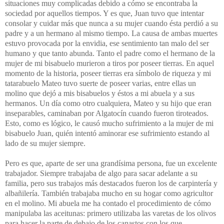
situaciones muy complicadas debido a cómo se encontraba la
sociedad por aquellos tiempos. Y es que, Juan tuvo que intentar
consolar y cuidar más que nunca a su mujer cuando ésta perdió a su
padre y a un hermano al mismo tiempo. La causa de ambas muertes
estuvo provocada por la envidia, ese sentimiento tan malo del ser
humano y que tanto abunda. Tanto el padre como el hermano de la
mujer de mi bisabuelo murieron a tiros por poseer tierras. En aquel
momento de la historia, poseer tierras era símbolo de riqueza y mi
tatarabuelo Mateo tuvo suerte de poseer varias, entre ellas un
molino que dejó a mis bisabuelos y éstos a mi abuela y a sus
hermanos.
Un día como otro cualquiera, Mateo y su hijo que eran
inseparables, caminaban por Algatocín cuando fueron tiroteados.
Esto, como es lógico, le causó mucho sufrimiento a la mujer de mi
bisabuelo Juan, quién intentó aminorar ese sufrimiento estando al
lado de su mujer siempre.
Pero es que, aparte de ser una grandísima persona, fue un excelente
trabajador. Siempre trabajaba de algo para sacar adelante a su
familia, pero sus trabajos más destacados fueron los de carpintería y
albañilería. También trabajaba mucho en su hogar como agricultor
en el molino. Mi abuela me ha contado el procedimiento de cómo
manipulaba las aceitunas: primero utilizaba las varetas de los olivos
para hacer la parte de debajo de los canastos con los que