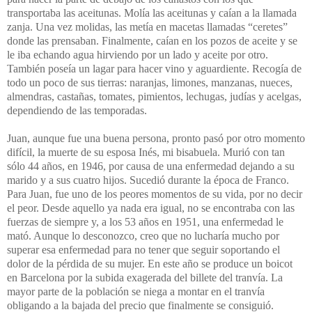
transportaba las aceitunas. Molía las aceitunas y caían a la llamada
zanja. Una vez molidas, las metía en macetas llamadas “ceretes”
donde las prensaban. Finalmente, caían en los pozos de aceite y se
le iba echando agua hirviendo por un lado y aceite por otro.
También poseía un lagar para hacer vino y aguardiente. Recogía de
todo un poco de sus tierras: naranjas, limones, manzanas, nueces,
almendras, castañas, tomates, pimientos, lechugas, judías y acelgas,
dependiendo de las temporadas.
Juan, aunque fue una buena persona, pronto pasó por otro momento
difícil, la muerte de su esposa Inés, mi bisabuela. Murió con tan
sólo 44 años, en 1946, por causa de una enfermedad dejando a su
marido y a sus cuatro hijos. Sucedió durante la época de Franco.
Para Juan, fue uno de los peores momentos de su vida, por no decir
el peor. Desde aquello ya nada era igual, no se encontraba con las
fuerzas de siempre y, a los 53 años en 1951, una enfermedad le
mató. Aunque lo desconozco, creo que no lucharía mucho por
superar esa enfermedad para no tener que seguir soportando el
dolor de la pérdida de su mujer. En este año se produce un boicot
en Barcelona por la subida exagerada del billete del tranvía. La
mayor parte de la población se niega a montar en el tranvía
obligando a la bajada del precio que finalmente se consiguió.