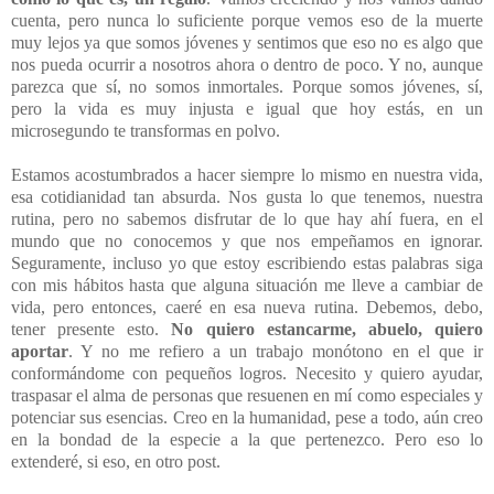
cuenta, pero nunca lo suficiente porque vemos eso de la muerte
muy lejos ya que somos jóvenes y sentimos que eso no es algo que
nos pueda ocurrir a nosotros ahora o dentro de poco. Y no, aunque
parezca que sí, no somos inmortales. Porque somos jóvenes, sí,
pero la vida es muy injusta e igual que hoy estás, en un
microsegundo te transformas en polvo.
Estamos acostumbrados a hacer siempre lo mismo en nuestra vida,
esa cotidianidad tan absurda. Nos gusta lo que tenemos, nuestra
rutina, pero no sabemos disfrutar de lo que hay ahí fuera, en el
mundo que no conocemos y que nos empeñamos en ignorar.
Seguramente, incluso yo que estoy escribiendo estas palabras siga
con mis hábitos hasta que alguna situación me lleve a cambiar de
vida, pero entonces, caeré en esa nueva rutina. Debemos, debo,
tener presente esto.
No quiero estancarme, abuelo, quiero
aportar
. Y no me refiero a un trabajo monótono en el que ir
conformándome con pequeños logros. Necesito y quiero ayudar,
traspasar el alma de personas que resuenen en mí como especiales y
potenciar sus esencias. Creo en la humanidad, pese a todo, aún creo
en la bondad de la especie a la que pertenezco. Pero eso lo
extenderé, si eso, en otro post.