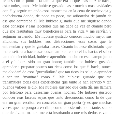
felices con él junto a la familia que era lo que más feliz le hacía,
estar todos juntos. Me hubiese gustado pasar muchas más navidades
con él y seguir teniendo esos momentos en la cena de nochevieja y
nochebuena donde, de poco en poco, me atiborraba de jamón de
ese que compraba él. Me hubiese gustado que me siguiese dando
esos consejos y esas lecciones que me daba de vez en cuando pero
que me resultaban muy beneficiosas para la vida y me servían y
seguirán sirviendo. Me hubiese gustado conocer mucho mejor sus
aficiones, sus hobbies, sus distracciones, esas cosas que le
entretenían y que le gustaba hacer. Cuánto hubiese disfrutado que
me enseñara a hacer esas cosas tan bien como él las hacía: el saber
tanto de electricidad, hubiese aprendido mucho en este campo junto
a él y hubiera sido un gran honor; también me hubiese gustado
aprender a preparar postres tan ricos como los que él hacía, nunca
me olvidaré de esos "gurruñuñus" que tan ricos les salia; o aprender
a ser tan "manitas" como él. Me hubiese gustado que me
transmitiera todas esas experiencias que tanto le han servido y tan
buenos valores le dio. Me hubiese gustado que cada día me llamara
por teléfono para desearme buenas noches. Me hubiese gustado
conocer esas facetas suyas que tanto desconocía, como la de que
era un gran escritor, en concreto, un gran poeta (y es que muchas
veces que me pongo a escribir, como en este mismo instante, siento
que de alguna manera me está inspirando a que mis dedos vayan a