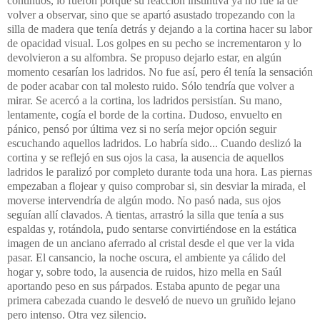
continuos, lo fueron porque su reacción instintiva ya no fue la de
volver a observar, sino que se apartó asustado tropezando con la
silla de madera que tenía detrás y dejando a la cortina hacer su labor
de opacidad visual. Los golpes en su pecho se incrementaron y lo
devolvieron a su alfombra. Se propuso dejarlo estar, en algún
momento cesarían los ladridos. No fue así, pero él tenía la sensación
de poder acabar con tal molesto ruido. Sólo tendría que volver a
mirar. Se acercó a la cortina, los ladridos persistían. Su mano,
lentamente, cogía el borde de la cortina. Dudoso, envuelto en
pánico, pensó por última vez si no sería mejor opción seguir
escuchando aquellos ladridos. Lo habría sido... Cuando deslizó la
cortina y se reflejó en sus ojos la casa, la ausencia de aquellos
ladridos le paralizó por completo durante toda una hora. Las piernas
empezaban a flojear y quiso comprobar si, sin desviar la mirada, el
moverse intervendría de algún modo. No pasó nada, sus ojos
seguían allí clavados. A tientas, arrastró la silla que tenía a sus
espaldas y, rotándola, pudo sentarse convirtiéndose en la estática
imagen de un anciano aferrado al cristal desde el que ver la vida
pasar. El cansancio, la noche oscura, el ambiente ya cálido del
hogar y, sobre todo, la ausencia de ruidos, hizo mella en Saúl
aportando peso en sus párpados. Estaba apunto de pegar una
primera cabezada cuando le desveló de nuevo un gruñido lejano
pero intenso. Otra vez silencio.