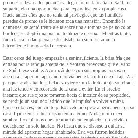
propuesto llevar a los pequeños, llegarían por la mañana. Saúl, por
su parte, vio una oportunidad para expandirse en su propia casa.
Hacía tantos años que no tenía tal privilegio, que las humildes
paredes de pronto se le hicieron toda una mansión. Encendió la
chimenea, se sentó frente a ella sobre una alfombra de pelito color
burdeos, y adoptó una postura totalmente de yoga. Mientras tanto,
fuera la oscuridad plena se despistaba tan solo por aquella
intermitente luminosidad encerrada.
Estar cerca del fuego empezaba a ser insuficiente, la brisa fría que
entraba por la rendija abierta de la ventana provocaba que el vaho
de Saúl fuese visible. Acurrucándose con sus propios brazos, se
acercó a la apertura apartando previamente la cortina de encaje. A la
par que se aislaba de la heladez exterior, un ladrido atrajo su mirada
a la luz tenue y entrecortada de la casa a evitar. En el preciso
instante que sus ojos se tornaron hacia el interior de su propiedad,
se produjo un segundo ladrido que le impulsó a volver a mirar.
Quiso entonces, con cierto pulso acelerado pese a permanecer en su
casa, fijarse en si intuía movimiento alguno. Nada, ni una leve
sombra. Los minutos que duraron tal contemplación no volvió a
escucharse un solo ladrido. No hasta que se dispuso a quitar su
mirada del aparente hogar inhabitado. Esta vez fueron ladridos