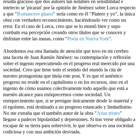
resulta gracioso que dos autores tan notables en sensibilidad e 
intelecto se 'picaran' por la opinión de Jiménez sobre Lorca respecto 
a que "
Romancero gitano
" sería como en él "Platero y yo", la única 
obra con verdadero reconocimiento, haciéndoselo ver como un 
error. En el caso de Lorca, creo que se lo montó bien y supo 
combatir esa percepción creando otros títulos que se conocen y 
disfrutan entre las masas, como "
Poeta en Nueva York
".
Abordemos esa otra llamada de atención que tuvo en mi cerebro 
una faceta de Juan Ramón Jiménez: su contemplación y reflexión 
sobre el ingenio repercutiendo en el progreso real merecido por una 
sociedad. Creo que tiene todo el sentido del mundo la cita de 
nuestro protagonista que titula este post. Y es que el auténtico 
progreso no reside en el capitalismo o en los recursos, sino en el 
ingenio de cómo usamos colectivamente todo aquello que está a 
nuestro alcance para enriquecernos como sociedad. Un 
enriquecimiento que, si se persigue únicamente desde lo material y 
el egoísmo, está destinado a un progreso estancado y limitadísimo. 
No me extraña que el también autor de la obra "
Arias tristes
" 
llegase a padecer bipolaridad y depresiones. Si tras verse obligado a 
escapar de su tierra para sobrevivir, lo que observa es una sociedad 
codiciosa y con una ambición desviada.