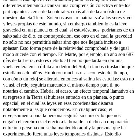
diferentes intentando alcanzar una comprensión colectiva entre los 
participantes acerca de la naturaleza más allá de la atmósfera de 
nuestro planeta Tierra. Solemos asociar 'naturaleza' a los seres vivos 
y leyes propias de este mundo, sin embargo también lo es la leve 
gravedad en un planeta en el cual, si estuviésemos, podríamos de un 
salto salir de él o, en contraposición, ese otro en el cual la gravedad 
no sólo no nos permitiría saltar sino que nos llegaría incluso a 
aplastar. Esto forma parte de la relatividad comprobada y de igual 
modo sucede con el tiempo. En Marte, por ejemplo, un año son 687 
días de la Tierra, esto es debido al tiempo que tarda en dar una 
vuelta entera en su órbita alrededor del Sol, la famosa traslación que 
estudiamos de niños. Hubieron muchas risas con esto del tiempo, 
con cómo un reloj se alteraría entonces al salir a las estrellas: esto no 
va así, el reloj seguiría marcando el mismo tiempo para ti, no 
notarías el cambio. Habría, si acaso, un efecto temporal llamativo en 
tu regreso a la Tierra si hubieses entrado en un planeta, o punto 
espacial, en el cual las leyes en esas coordenadas distaran 
notablemente a las que conocemos. En cualquier caso, el 
envejecimiento para la persona seguiría su curso y lo que nos 
engaña el cerebro es el efecto a la hora de la dichosa comparación 
entre una persona que se ha mantenido aquí y la persona que ha 
experimentado fuera unas leyes temporales distintas. Esto dio 