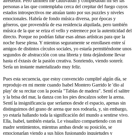
alrededor. Pero también me cautivaban y completaban mi ser las 
personas a las que contemplaba cerca del crepitar del fuego cuyos 
estados introspectivos me atraían tanto por sus puzzles y niveles 
emocionales. Habría de fondo música diversa, por épocas y 
géneros, que provendría de esa residencia alquilada, pero también 
música de la que se eriza el vello y estremece por la autenticidad del 
directo. Porque no podrían faltar esas almas artísticas para que la 
noche fuese plena. Y mientras seguramente se enrollasen entre sí 
amigos de distintos círculos sociales, yo estaría permitiéndome unos 
segundos de abstracción con una libreta y tinta dejándome llevar 
hasta el éxtasis de la pasión creativa. Sonriendo, viendo sonreír. 
Sería un instante materializado muy feliz. 
Pues esta secuencia, que estoy convencido cumpliré algún día, se 
reprodujo en mi mente cuando 
Isabel Montero Garrido
 le 'dio al 
play' de su recitar con la poesía "Tablas de madera". Sentí el salitre 
y la brisa del mar, la danza con los pies descalzos sobre la arena. 
Sentí la insignificancia que seríamos desde el espacio, apenas sin 
distinguirnos del grano de arena que nos rodearía, y, sin embargo, 
yo estaría hallando toda la significación del mundo a sentirse vivo. 
Ella, Isabel, también estaría. Le visualizo compartiendo con mi 
madre sentimientos, mientras ambas desde su posición, se 
emocionarían viendo a sus hijos fusionando inquietudes y 