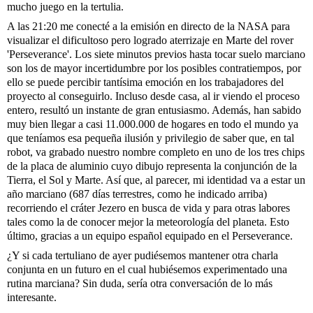
mucho juego en la tertulia.
A las 21:20 me conecté a la emisión en directo de la NASA para 
visualizar el dificultoso pero logrado aterrizaje en Marte del rover 
'Perseverance'. Los siete minutos previos hasta tocar suelo marciano 
son los de mayor incertidumbre por los posibles contratiempos, por 
ello se puede percibir tantísima emoción en los trabajadores del 
proyecto al conseguirlo. Incluso desde casa, al ir viendo el proceso 
entero, resultó un instante de gran entusiasmo. Además, han sabido 
muy bien llegar a casi 11.000.000 de hogares en todo el mundo ya 
que teníamos esa pequeña ilusión y privilegio de saber que, en tal 
robot, va grabado nuestro nombre completo en uno de los tres chips 
de la placa de aluminio cuyo dibujo representa la conjunción de la 
Tierra, el Sol y Marte. Así que, al parecer, mi identidad va a estar un 
año marciano (687 días terrestres, como he indicado arriba) 
recorriendo el cráter Jezero en busca de vida y para otras labores 
tales como la de conocer mejor la meteorología del planeta. Esto 
último, gracias a un equipo español equipado en el Perseverance.
¿Y si cada tertuliano de ayer pudiésemos mantener otra charla 
conjunta en un futuro en el cual hubiésemos experimentado una 
rutina marciana? Sin duda, sería otra conversación de lo más 
interesante.