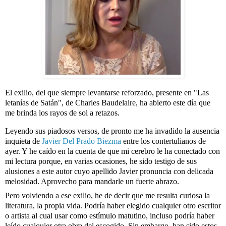
El exilio, del que siempre levantarse reforzado, presente en "Las 
letanías de Satán", de Charles Baudelaire, ha abierto este día que 
me brinda los rayos de sol a retazos.
Leyendo sus piadosos versos, de pronto me ha invadido la ausencia 
inquieta de 
Javier Del Prado Biezma
 entre los contertulianos de 
ayer. Y he caído en la cuenta de que mi cerebro le ha conectado con 
mi lectura porque, en varias ocasiones, he sido testigo de sus 
alusiones a este autor cuyo apellido Javier pronuncia con delicada 
melosidad. Aprovecho para mandarle un fuerte abrazo.
Pero volviendo a ese exilio, he de decir que me resulta curiosa la 
literatura, la propia vida. Podría haber elegido cualquier otro escritor 
o artista al cual usar como estímulo matutino, incluso podría haber 
leído cualquier otra obra del escogido. Sin embargo, han sido estos 