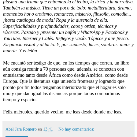
plasma una trama que entremezcla el teatro, la lírica y la narrativa. 
También la música. Tiene un poco de todo: metaliteratura, drama, 
momentos hot o erotismo, romances, misterio, filosofía, comedia... 
¡hasta catálogos de moda! Ropa y la ausencia de ella. 
Superficialidades y profundidades, caos y orden, técnicas y 
vísceras. Pasado y presente: un bufón y WhatsApp y Facebook y 
YouTube. Internet y Cafés. Reflejos y vacío. Tópicos y aire fresco. 
Elegancia visual y al tacto. Y, por supuesto, luces, sombras, amor y 
muerte. Y el telón. 
Me encantó ser testigo de que, en los tiempos que corren, un libro 
aún consiga reunir a 70 personas que, además, se conectan con 
entusiasmo tanto desde África como desde América, como desde 
Europa. Que la literatura siga uniendo fronteras y logrando que 
pronto por fin todos tengamos interiorizado que el hogar es solo 
uno y que dan igual las distancias porque todos compartimos 
tiempo y espacio. 
Feliz miércoles, querido vecino, me leas desde donde me leas.
Abel Jara Romero
en
13:41
No hay comentarios: