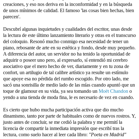
creaciones, y eso nos deriva en la inconformidad y en la búsqueda 
de unos mínimos de calidad. El famoso 'las cosas bien hechas, bien 
parecen'.
Descubrí algunas inquietudes y cualidades del escritor, unas desde 
la lectura de este último lanzamiento literario y otras en el transcurso 
del coloquio. Resonó mucho conmigo esa necesidad de tener un 
piano, rebosante de arte en su estética y fondo, desde muy pequeño. 
A diferencia del autor, un servidor no ha tenido la oportunidad de 
adquirir o poseer uno pero, al expresarlo, sí entendió mi cerebro 
asociativo que el mero hecho de ver, diariamente y en tu zona de 
confort, un artilugio de tal calibre artístico ya resulte un estímulo 
que apoye esa no pérdida del rumbo escogido. Por otro lado, me 
sacó una sonrisilla de medio lado de las mías cuando apuntó que un 
toque de glamour en su vida, ya sea tomando un 
Moët Chandon
 o 
yendo a una tienda de moda fina, le es necesario de vez en cuando. 
Es cierto que hubo mucha participación activa que dio mucho 
dinamismo, tanto por parte de habituales como de nuevos rostros. Y, 
justo antes de concluir, se me cedió la palabra y me permití la 
licencia de compartir la inmediata impresión que escribí tras la 
lectura, como suelo hacer al leer cada libro: 
"Poeta en Madrid" 