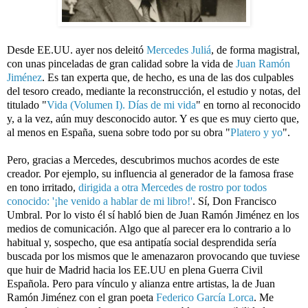
Desde EE.UU. ayer nos deleitó 
Mercedes Juliá
, de forma magistral, 
con unas pinceladas de gran calidad sobre la vida de 
Juan Ramón 
Jiménez
. Es tan experta que, de hecho, es una de las dos culpables 
del tesoro creado, mediante la reconstrucción, el estudio y notas, del 
titulado "
Vida (Volumen I). Días de mi vida
" en torno al reconocido 
y, a la vez, aún muy desconocido autor. Y es que es muy cierto que, 
al menos en España, suena sobre todo por su obra "
Platero y yo
".
Pero, gracias a Mercedes, descubrimos muchos acordes de este 
creador. Por ejemplo, su influencia al generador de la famosa frase 
en tono irritado, 
dirigida a otra Mercedes de rostro por todos 
conocido: '¡he venido a hablar de mi libro!'
. Sí, Don Francisco 
Umbral. Por lo visto él sí habló bien de Juan Ramón Jiménez en los 
medios de comunicación. Algo que al parecer era lo contrario a lo 
habitual y, sospecho, que esa antipatía social desprendida sería 
buscada por los mismos que le amenazaron provocando que tuviese 
que huir de Madrid hacia los EE.UU en plena Guerra Civil 
Española. Pero para vínculo y alianza entre artistas, la de Juan 
Ramón Jiménez con el gran poeta 
Federico García Lorca
. Me 