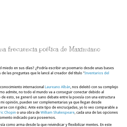
tima frecuencia poética de Maximiano
 el miedo en sus días? ¿Podría escribir un poemario desde unas bases 
de las preguntas que le lancé al creador del título "
Inventarios del 
conocimiento internacional 
Laureano Albán
, nos deleitó con su complejo 
ismo admite, no todo el mundo va a conseguir conectar debido al 
o de esto, se generó un sano debate entre la poesía con una estructura 
En mi opinión, pueden ser complementarias ya que llegan desde 
rse con rigidez. Ante este tipo de encrucijadas, yo lo veo comparable a 
ric Chopin
 o una obra de 
William Shakespeare
, cada una de las opciones 
momento indicado para poseernos. 
sía como arma desde la que reivindicar y flexibilizar mentes. En este 