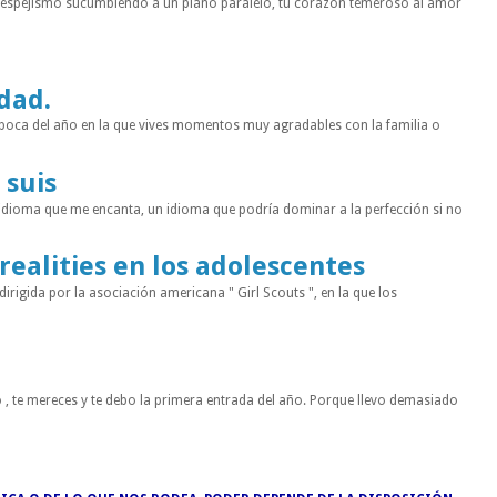
n espejismo sucumbiendo a un plano paralelo, tu corazón temeroso al amor
idad.
a época del año en la que vives momentos muy agradables con la familia o
 suis
 idioma que me encanta, un idioma que podría dominar a la perfección si no
 realities en los adolescentes
rigida por la asociación americana " Girl Scouts ", en la que los
 , te mereces y te debo la primera entrada del año. Porque llevo demasiado