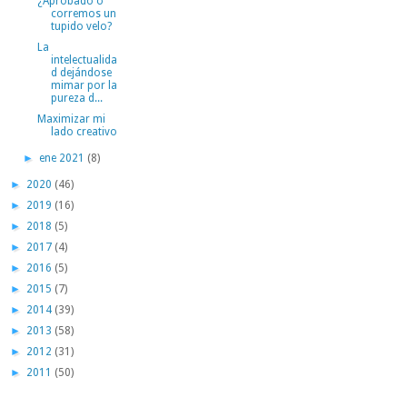
¿Aprobado o
corremos un
tupido velo?
La
intelectualida
d dejándose
mimar por la
pureza d...
Maximizar mi
lado creativo
►
ene 2021
(8)
►
2020
(46)
►
2019
(16)
►
2018
(5)
►
2017
(4)
►
2016
(5)
►
2015
(7)
►
2014
(39)
►
2013
(58)
►
2012
(31)
►
2011
(50)