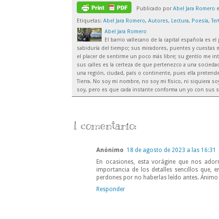
Publicado por
Abel Jara Romero
Etiquetas:
Abel Jara Romero
,
Autores
,
Lectura
,
Poesía
,
Ter
Abel Jara Romero
El barrio vallecano de la capital española es 
sabiduría del tiempo; sus miradores, puentes y cuestas m
el placer de sentirme un poco más libre; su gentío me inte
sus calles es la certeza de que pertenezco a una sociedad
una región, ciudad, país o continente, pues ella preten
Tierra. No soy mi nombre, no soy mi físico, ni siquiera 
soy, pero es que cada instante conforma un yo con sus s
1 comentario:
Anónimo
18 de agosto de 2023 a las 16:31
En ocasiones, esta vorágine que nos ador
importancia de los detalles sencillos que, 
perdones por no haberlas leído antes. Ánimo 
Responder