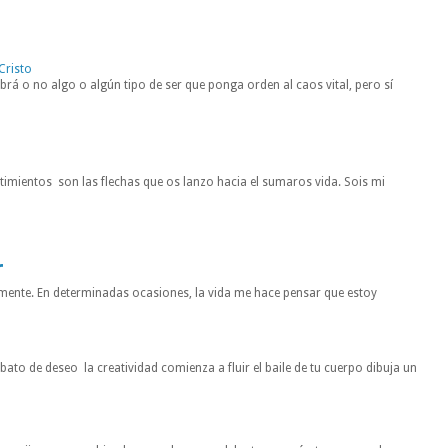
Cristo
rá o no algo o algún tipo de ser que ponga orden al caos vital, pero sí
entimientos son las flechas que os lanzo hacia el sumaros vida. Sois mi
r
mente. En determinadas ocasiones, la vida me hace pensar que estoy
to de deseo la creatividad comienza a fluir el baile de tu cuerpo dibuja un