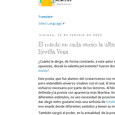
Translate
Select Language
▼
viernes, 12 de febrero de 2021
El miedo en cada verso: la úl
Revilla Vega
¿Cuánto le dirige, de forma constante, a este autor
opuestas, desde la valentía persistente? Fueron dos 
miedo
". 
Este poeta, que fue alumno del costarricense con re
pero entendible universo creativo con el cual, él m
esfuerzo necesario por parte de los lectores. Al hil
definida y la poesía con apariencia más libertina. 
diferentes estímulos, no veo necesidad de posiciona
dar elegir entre gustarte más una sinfonía de 
Frédé
nos invade desde diferentes sentidos y tienen su 
También surgió el poder, en la actualidad, de la poe