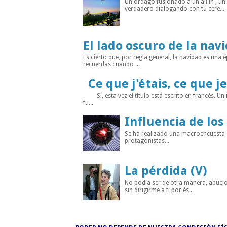
Un órdago fusionado a un all in , u
verdadero dialogando con tu cere...
El lado oscuro de la nav
Es cierto que, por regla general, la navidad es un
recuerdas cuando ...
Ce que j'étais, ce que je
Sí, esta vez el título está escrito en francés. Un
fu...
Influencia de los
Se ha realizado una macroencuesta di
protagonistas...
La pérdida (V)
No podía ser de otra manera, abuelo
sin dirigirme a ti por és...