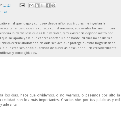
en
11:31
tulias
el patio en el que juego y curioseo desde niño: sus árboles me inyectan la
e acercan al cielo que me conecta con el universo; sus carriles bici me brindan
rioriza lo maravillosa que es la diversidad; y mi existencia dejando rastro por
 que me aporta y a la que espero aportar. No obstante, mi alma no se limita a
de enriquecerse ahondando en cada ser vivo que protege nuestro hogar llamado
soy lo que creo ser. Ando buscando de puntillas descubrir quién verdaderamente
utilezas y complejidades.
na los días, hace que olvidemos, o no veamos, o pasemos por alto la
en realidad son los más importantes. Gracias Abel por tus palabras y mil
y adelante.