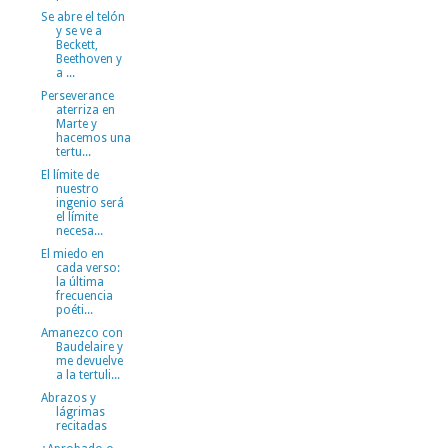
Se abre el telón
y se ve a
Beckett,
Beethoven y
a ...
Perseverance
aterriza en
Marte y
hacemos una
tertu...
El límite de
nuestro
ingenio será
el límite
necesa...
El miedo en
cada verso:
la última
frecuencia
poéti...
Amanezco con
Baudelaire y
me devuelve
a la tertuli...
Abrazos y
lágrimas
recitadas