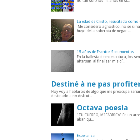
no tan solo los 14 años en sí...
La edad de Cristo, resucitado como 
Me considero agnóstico, no sé si hab
huyo de la soberbia de negar ...
15 años de Escritor Sentimientos
En la ballesta de mi escritura, los s
aftersun al finalizar mis dí...
Destiné à ne pas profite
Hoy voy a hablaros de algo que me preocupa seria
destinado a no disfrut...
Octava poesía
"TU CUERPO, MI FÁBRICA" En un arreba
abaniqu...
Esperanza