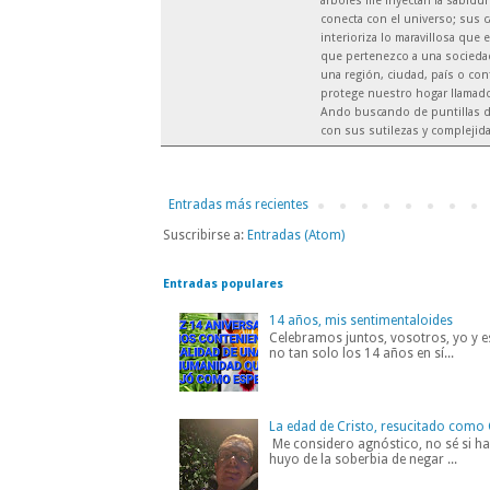
árboles me inyectan la sabidur
conecta con el universo; sus c
interioriza lo maravillosa que 
que pertenezco a una sociedad 
una región, ciudad, país o co
protege nuestro hogar llamado 
Ando buscando de puntillas d
con sus sutilezas y complejid
Entradas más recientes
Suscribirse a:
Entradas (Atom)
Entradas populares
14 años, mis sentimentaloides
Celebramos juntos, vosotros, yo y es
no tan solo los 14 años en sí...
La edad de Cristo, resucitado como 
Me considero agnóstico, no sé si hab
huyo de la soberbia de negar ...