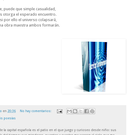
e, puede que simple casualidad,
les otorga el esperado encuentro.
i por ello el universo colapsará,
 una obra maestra ambos formarán.
ro
en
20:36
No hay comentarios:
is poesías
 de la capital española es el patio en el que juego y curioseo desde niño: sus