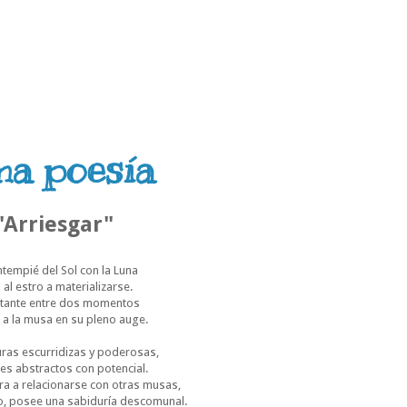
ma poesía
"Arriesgar"
ntempié del Sol con la Luna
a al estro a materializarse.
stante entre dos momentos
 a la musa en su pleno auge.
uras escurridizas y poderosas,
es abstractos con potencial.
ra a relacionarse con otras musas,
io, posee una sabiduría descomunal.