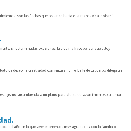
entimientos son las flechas que os lanzo hacia el sumaros vida. Sois mi
r
mente. En determinadas ocasiones, la vida me hace pensar que estoy
to de deseo la creatividad comienza a fluir el baile de tu cuerpo dibuja un
n espejismo sucumbiendo a un plano paralelo, tu corazón temeroso al amor
idad.
a época del año en la que vives momentos muy agradables con la familia o