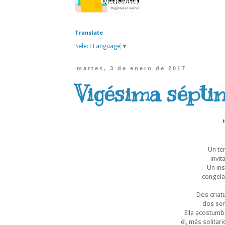
Translate
Select Language
▼
martes, 3 de enero de 2017
Vigésima sépti
Un te
invit
Un in
congela
Dos criat
dos ser
Ella acostumb
él, más solitar