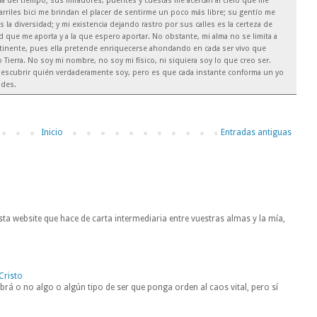
ía del tiempo; sus miradores, puentes y cuestas me acercan al cielo que me
arriles bici me brindan el placer de sentirme un poco más libre; su gentío me
es la diversidad; y mi existencia dejando rastro por sus calles es la certeza de
que me aporta y a la que espero aportar. No obstante, mi alma no se limita a
ntinente, pues ella pretende enriquecerse ahondando en cada ser vivo que
Tierra. No soy mi nombre, no soy mi físico, ni siquiera soy lo que creo ser.
escubrir quién verdaderamente soy, pero es que cada instante conforma un yo
ades.
Inicio
Entradas antiguas
ta website que hace de carta intermediaria entre vuestras almas y la mía,
Cristo
rá o no algo o algún tipo de ser que ponga orden al caos vital, pero sí