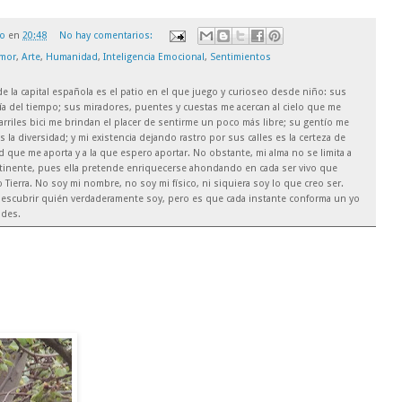
ro
en
20:48
No hay comentarios:
mor
,
Arte
,
Humanidad
,
Inteligencia Emocional
,
Sentimientos
 de la capital española es el patio en el que juego y curioseo desde niño: sus
ía del tiempo; sus miradores, puentes y cuestas me acercan al cielo que me
arriles bici me brindan el placer de sentirme un poco más libre; su gentío me
es la diversidad; y mi existencia dejando rastro por sus calles es la certeza de
que me aporta y a la que espero aportar. No obstante, mi alma no se limita a
ntinente, pues ella pretende enriquecerse ahondando en cada ser vivo que
Tierra. No soy mi nombre, no soy mi físico, ni siquiera soy lo que creo ser.
escubrir quién verdaderamente soy, pero es que cada instante conforma un yo
ades.