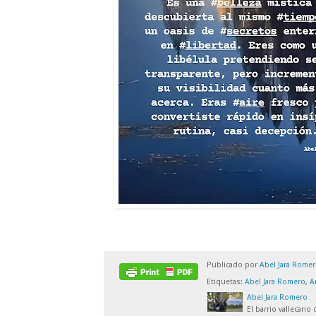
Publicado por
Abel Jara Rome
Etiquetas:
Abel Jara Romero
,
A
Abel Jara Romero
El barrio vallecano