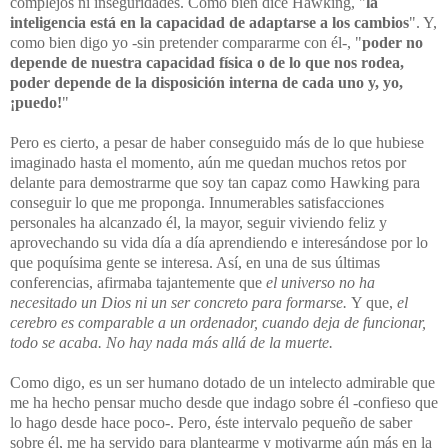
complejos ni inseguridades. Como bien dice Hawking, "
la
inteligencia está en la capacidad de adaptarse a los cambios
". Y,
como bien digo yo -sin pretender compararme con él-, "
poder no
depende de nuestra capacidad física o de lo que nos rodea,
poder depende de la disposición interna de cada uno y, yo,
¡puedo!
"
Pero es cierto, a pesar de haber conseguido más de lo que hubiese
imaginado hasta el momento, aún me quedan muchos retos por
delante para demostrarme que soy tan capaz como Hawking para
conseguir lo que me proponga. Innumerables satisfacciones
personales ha alcanzado él, la mayor, seguir viviendo feliz y
aprovechando su vida día a día aprendiendo e interesándose por lo
que poquísima gente se interesa. Así, en una de sus últimas
conferencias, afirmaba tajantemente que
el universo no ha
necesitado un Dios ni un ser concreto para formarse.
Y que,
el
cerebro es comparable a un ordenador, cuando deja de funcionar,
todo se acaba. No hay nada más allá de la muerte.
Como digo, es un ser humano dotado de un intelecto admirable que
me ha hecho pensar mucho desde que indago sobre él -confieso que
lo hago desde hace poco-. Pero, éste intervalo pequeño de saber
sobre él, me ha servido para plantearme y motivarme aún más en la