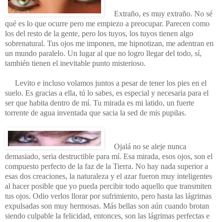
Extraño, es muy extraño. No sé
qué es lo que ocurre pero me empiezo a preocupar. Parecen como
los del resto de la gente, pero los tuyos, los tuyos tienen algo
sobrenatural. Tus ojos me imponen, me hipnotizan, me adentran en
un mundo paralelo. Un lugar al que no logro llegar del todo, sí,
también tienen el inevitable punto misterioso.
Levito e incluso volamos juntos a pesar de tener los pies en el
suelo. Es gracias a ella, tú lo sabes, es especial y necesaria para el
ser que habita dentro de mí. Tu mirada es mi latido, un fuerte
torrente de agua inventada que sacia la sed de mis pupilas.
Ojalá no se aleje nunca
demasiado, seria destructible para mí. Esa mirada, esos ojos, son el
compuesto perfecto de la faz de la Tierra. No hay nada superior a
esas dos creaciones, la naturaleza y el azar fueron muy inteligentes
al hacer posible que yo pueda percibir todo aquello que transmiten
tus ojos. Odio verlos llorar por sufrimiento, pero hasta las lágrimas
expulsadas son muy hermosas. Más bellas son aún cuando brotan
siendo culpable la felicidad, entonces, son las lágrimas perfectas e