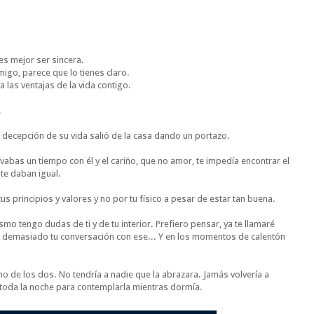
es mejor ser sincera.
migo, parece que lo tienes claro.
 las ventajas de la vida contigo.
.
 decepción de su vida salió de la casa dando un portazo.
evabas un tiempo con él y el cariño, que no amor, te impedía encontrar el
te daban igual.
s principios y valores y no por tu físico a pesar de estar tan buena.
o tengo dudas de ti y de tu interior. Prefiero pensar, ya te llamaré
demasiado tu conversación con ese... Y en los momentos de calentón
no de los dos. No tendría a nadie que la abrazara. Jamás volvería a
 toda la noche para contemplarla mientras dormía.