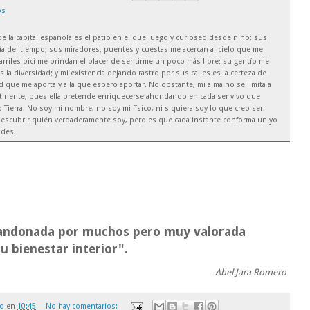
os
 de la capital española es el patio en el que juego y curioseo desde niño: sus
ía del tiempo; sus miradores, puentes y cuestas me acercan al cielo que me
arriles bici me brindan el placer de sentirme un poco más libre; su gentío me
es la diversidad; y mi existencia dejando rastro por sus calles es la certeza de
que me aporta y a la que espero aportar. No obstante, mi alma no se limita a
ntinente, pues ella pretende enriquecerse ahondando en cada ser vivo que
Tierra. No soy mi nombre, no soy mi físico, ni siquiera soy lo que creo ser.
escubrir quién verdaderamente soy, pero es que cada instante conforma un yo
ades.
abandonada por muchos pero muy valorada
u bienestar interior".
Abel Jara Romero
ro
en
10:45
No hay comentarios: