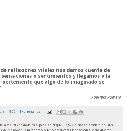
e reflexiones vitales nos damos cuenta de
, sensaciones o sentimientos y llegamos a la
fuertemente que algo de lo imaginado se
".
Abel Jara Romero
ro
en
18:56
4 comentarios:
 de la capital española es el patio en el que juego y curioseo desde niño: sus
ía del tiempo; sus miradores, puentes y cuestas me acercan al cielo que me