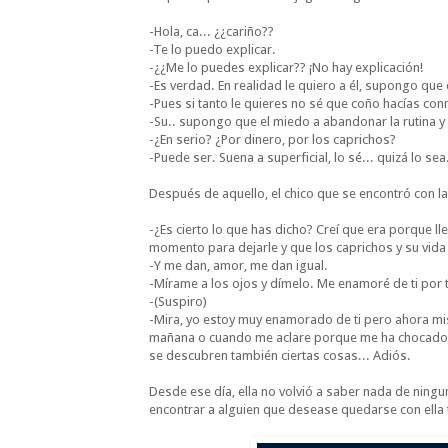
-Hola, ca... ¿¿cariño??
-Te lo puedo explicar.
-¿¿Me lo puedes explicar?? ¡No hay explicación!
-Es verdad. En realidad le quiero a él, supongo que 
-Pues si tanto le quieres no sé que coño hacías con
-Su.. supongo que el miedo a abandonar la rutina y a
-¿En serio? ¿Por dinero, por los caprichos?
-Puede ser. Suena a superficial, lo sé... quizá lo sea
Después de aquello, el chico que se encontró con la
-¿Es cierto lo que has dicho? Creí que era porque ll
momento para dejarle y que los caprichos y su vida 
-Y me dan, amor, me dan igual.
-Mírame a los ojos y dímelo. Me enamoré de ti por tu
-(Suspiro)
-Mira, yo estoy muy enamorado de ti pero ahora mism
mañana o cuando me aclare porque me ha chocado 
se descubren también ciertas cosas... Adiós.
Desde ese día, ella no volvió a saber nada de ningu
encontrar a alguien que desease quedarse con ella