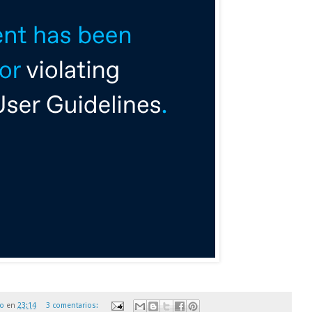
ro
en
23:14
3 comentarios: