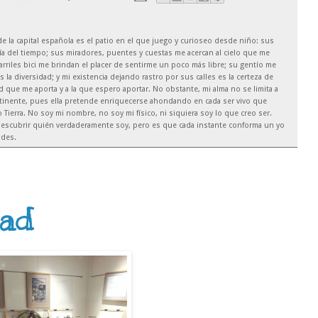
 de la capital española es el patio en el que juego y curioseo desde niño: sus
ía del tiempo; sus miradores, puentes y cuestas me acercan al cielo que me
arriles bici me brindan el placer de sentirme un poco más libre; su gentío me
es la diversidad; y mi existencia dejando rastro por sus calles es la certeza de
que me aporta y a la que espero aportar. No obstante, mi alma no se limita a
ntinente, pues ella pretende enriquecerse ahondando en cada ser vivo que
Tierra. No soy mi nombre, no soy mi físico, ni siquiera soy lo que creo ser.
escubrir quién verdaderamente soy, pero es que cada instante conforma un yo
ades.
dad