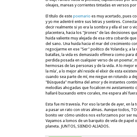
oleajes, mareas y corrientes tintadas en versos po
El título de este 
poemario
 es muy acertado, pues con
y yo me adentré entre sus letras y sentires. Conect
decir realmente si yo era la sombra y ella el ser o vi
placentera, hacia los "Jirones" de las decisiones qu
huida valiente muy alejada de esa otra cobarde que
del sano. Una huida hacia el mar del crecimiento co
regocijarme en ese "Ser" poético de Yolanda y, a la
batallas, la vida es demasiado efímera como para d
perdida posada en cualquier verso de un poema', mis
hermosas de las personas y de la vida. A lo mejor e
la mía', a lo mejor ahí reside el elixir de esta exist
cuando sea parte de mí, me niegue en rotundo a deja
"Búsqueda" marítima del amor y de instantes contin
melodías ahogadas que focalicen mi avistamiento de t
hallaré buceando entre corales, me espera ahí fuer
Esta fue mi travesía. Por eso la tarde de ayer, en la t
a pasar un rato con otras almas. Aunque todos, 
bonito ver cómo unidos nos esforzamos por ser nu
Vayamos a lomos de un barquito de vela de papel o
planeta. JUNTOS, SIENDO ALIADOS.