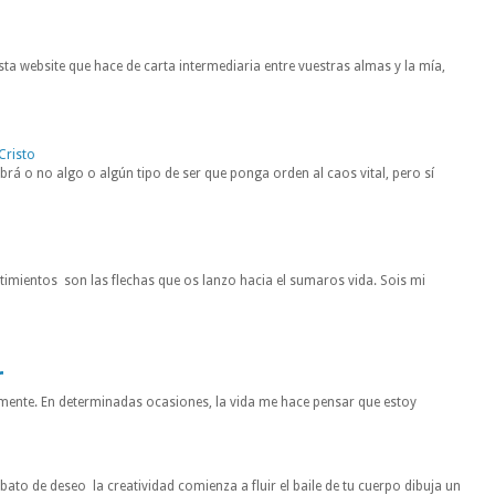
ta website que hace de carta intermediaria entre vuestras almas y la mía,
Cristo
rá o no algo o algún tipo de ser que ponga orden al caos vital, pero sí
entimientos son las flechas que os lanzo hacia el sumaros vida. Sois mi
r
mente. En determinadas ocasiones, la vida me hace pensar que estoy
to de deseo la creatividad comienza a fluir el baile de tu cuerpo dibuja un