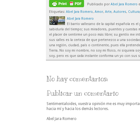
Publicado por
Abel Jara Romero
Etiquetas:
Abel Jara Romero
,
Amor
,
Arte
,
Autores
,
Cultura
Abel Jara Romero
El barrio vallecano de la capital española es 
sabiduría del tiempo; sus miradores, puentes y cuestas m
el placer de sentirme un poco más libre; su gentío me inte
sus calles es la certeza de que pertenezco a una sociedad
una región, ciudad, país o continente, pues ella preten
Tierra. No soy mi nombre, no soy mi físico, ni siquiera 
soy, pero es que cada instante conforma un yo con sus s
No hay comentarios:
Publicar un comentario
Sentimentaloides, vuestra opinión me es muy importa
hacia mí y hacia los demás lectores.
Abel Jara Romero