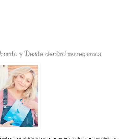
bordo y 'Desde dentro' navegamos
a vela de papel delicada pero firme, nos va descubriendo distintos 