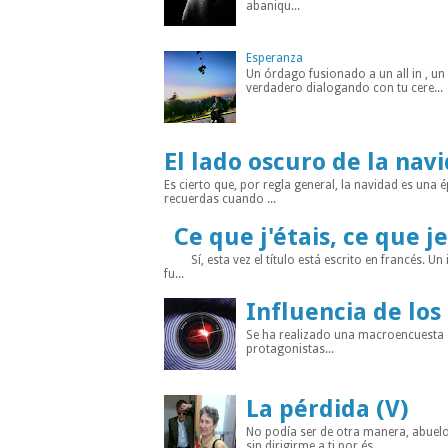
abaniqu...
Esperanza
Un órdago fusionado a un all in , u
verdadero dialogando con tu cere...
El lado oscuro de la nav
Es cierto que, por regla general, la navidad es un
recuerdas cuando ...
Ce que j'étais, ce que je
Sí, esta vez el título está escrito en francés. Un
fu...
Influencia de los
Se ha realizado una macroencuesta di
protagonistas...
La pérdida (V)
No podía ser de otra manera, abuelo
sin dirigirme a ti por és...