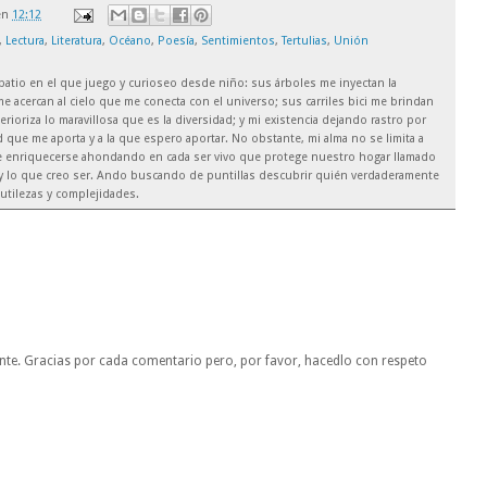
en
12:12
,
Lectura
,
Literatura
,
Océano
,
Poesía
,
Sentimientos
,
Tertulias
,
Unión
el patio en el que juego y curioseo desde niño: sus árboles me inyectan la
e acercan al cielo que me conecta con el universo; sus carriles bici me brindan
rioriza lo maravillosa que es la diversidad; y mi existencia dejando rastro por
 que me aporta y a la que espero aportar. No obstante, mi alma no se limita a
de enriquecerse ahondando en cada ser vivo que protege nuestro hogar llamado
soy lo que creo ser. Ando buscando de puntillas descubrir quién verdaderamente
utilezas y complejidades.
nte. Gracias por cada comentario pero, por favor, hacedlo con respeto