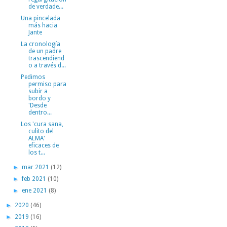
de verdade...
Una pincelada
más hacia
Jante
La cronología
de un padre
trascendiend
o a través d...
Pedimos
permiso para
subir a
bordo y
'Desde
dentro...
Los 'cura sana,
culito del
ALMA'
eficaces de
los t...
►
mar 2021
(12)
►
feb 2021
(10)
►
ene 2021
(8)
►
2020
(46)
►
2019
(16)