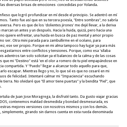
r las diversas brisas de emociones  concedidas por 
Yolanda
. 
fieso que logró profundizar en mí desde el principio. Se adentró en mí 
amos. Tanto fue así que en su tercera poesía, "Entre sombras", no sabría 
ceversa. Pero es que de los 'dolientes jirones' me dejé llevar, a la deriva 
e marcan un antes y un después. Hacia la huida, quizá, pero hacia una 
 no quiere enfrentar, una huida en busca de paz mental y amor propio 
mo ser. Otra mini parada para zambullirme en el océano, para 
 vez, ese ser propio. Porque en mi alma tampoco hay lugar ya para más 
esgastarnos entre conflictos y tensiones. Porque, como esa 'sílaba 
 adentros tan solo solicitan ya el balanceo de la calma y de las cosas 
s que mi "Destino" está 'en el olor a romero de tu piel empapándose en 
encia compartida. Y "Puedo" llegar a alcanzar todo aquello para que, 
rlo escapar. Mientras llego y no, lo que sé es que no cesaré en mi 
uos de felicidad. Intentaré calmar mi "Impaciencia" escuchando 
ierra. No olvidaré que "El amor tiene puertas" y la bendita "Piel", que 
a.
ertulia de 
Juan Jose Moragrega
, la disfruté tanto. Da gusto viajar gracias 
TODOS, contenemos maldad desmedida y bondad desmesurada, es 
estras mejores versiones con nosotros mismos y con los demás. 
, simplemente, girando sin darnos cuenta en esta rueda denominada 