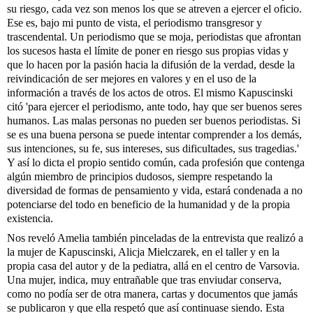
su riesgo, cada vez son menos los que se atreven a ejercer el oficio. 
Ese es, bajo mi punto de vista, el periodismo transgresor y 
trascendental. Un periodismo que se moja, periodistas que afrontan 
los sucesos hasta el límite de poner en riesgo sus propias vidas y 
que lo hacen por la pasión hacia la difusión de la verdad, desde la 
reivindicación de ser mejores en valores y en el uso de la 
información a través de los actos de otros. El mismo Kapuscinski 
citó 'para ejercer el periodismo, ante todo, hay que ser buenos seres 
humanos. Las malas personas no pueden ser buenos periodistas. Si 
se es una buena persona se puede intentar comprender a los demás, 
sus intenciones, su fe, sus intereses, sus dificultades, sus tragedias.' 
Y así lo dicta el propio sentido común, cada profesión que contenga 
algún miembro de principios dudosos, siempre respetando la 
diversidad de formas de pensamiento y vida, estará condenada a no 
potenciarse del todo en beneficio de la humanidad y de la propia 
existencia. 
Nos reveló Amelia también pinceladas de la entrevista que realizó a 
la mujer de Kapuscinski, Alicja Mielczarek, en el taller y en la 
propia casa del autor y de la pediatra, allá en el centro de Varsovia. 
Una mujer, indica, muy entrañable que tras enviudar conserva, 
como no podía ser de otra manera, cartas y documentos que jamás 
se publicaron y que ella respetó que así continuase siendo. Esta 