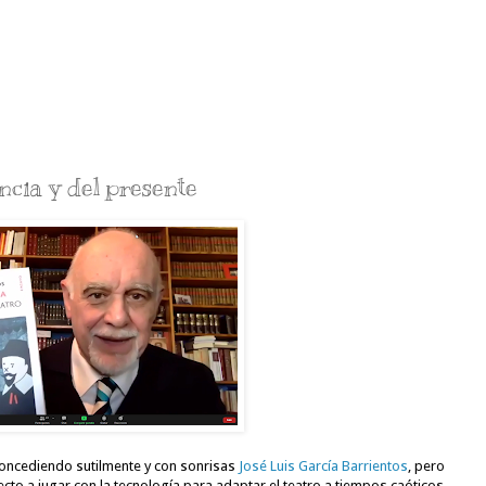
encia y del presente
ncediendo sutilmente y con sonrisas 
José Luis García Barrientos
, pero 
ecto a jugar con la tecnología para adaptar el teatro a tiempos caóticos 