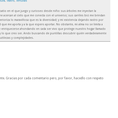
atura
,
Teatro
,
Tertulias
el patio en el que juego y curioseo desde niño: sus árboles me inyectan la
e acercan al cielo que me conecta con el universo; sus carriles bici me brindan
rioriza lo maravillosa que es la diversidad; y mi existencia dejando rastro por
 que me aporta y a la que espero aportar. No obstante, mi alma no se limita a
de enriquecerse ahondando en cada ser vivo que protege nuestro hogar llamado
soy lo que creo ser. Ando buscando de puntillas descubrir quién verdaderamente
utilezas y complejidades.
nte. Gracias por cada comentario pero, por favor, hacedlo con respeto