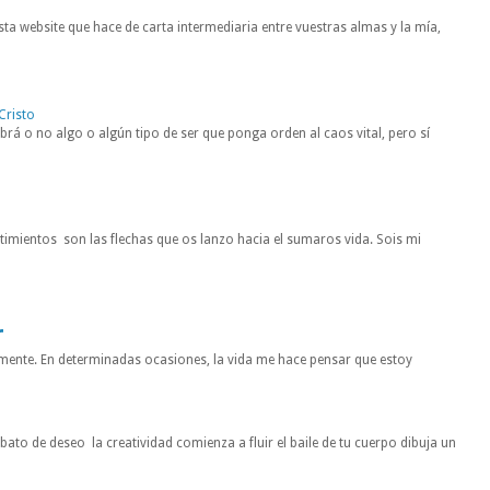
ta website que hace de carta intermediaria entre vuestras almas y la mía,
Cristo
rá o no algo o algún tipo de ser que ponga orden al caos vital, pero sí
entimientos son las flechas que os lanzo hacia el sumaros vida. Sois mi
r
mente. En determinadas ocasiones, la vida me hace pensar que estoy
to de deseo la creatividad comienza a fluir el baile de tu cuerpo dibuja un