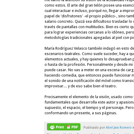
como estos. El arte del gran telón posee una esencia
cual interactuar e incluso, porqué no, llegar a impr
papel de 'disfrutones' -el propio público-, sino t
salario concreto. Quizá sea dificultoso trasladar 
través de pantallas con multitudes. Bien es cierto
para lograr experiencias cercanas a lo idóneo, pe
metodologías tradicionales apegadas al piel con pi
María Rodríguez Velasco
 también indagó en esto de
escenarios teatrales. Como suele suceder, hay a qu
elementos actuales, y hay quienes lo desaprueban 
o hasta de la profesión. Personalmente y desde mi
puede casar. No vas a meter en una escena de carga
haciendo comedia, que entonces puede funcionar muy
el sonido de una notificación del móvil como transic
improvisar... y de eso sabe bien el teatro. 
Precisamente el elemento de la visión, usado como 
fundamentales que desarrolla este autor y apasionad
supuesto, el espacio, el tiempo y el personaje. Pero
conformando un presente, a sus páginas. 
Publicado por
Abel Jara Romero