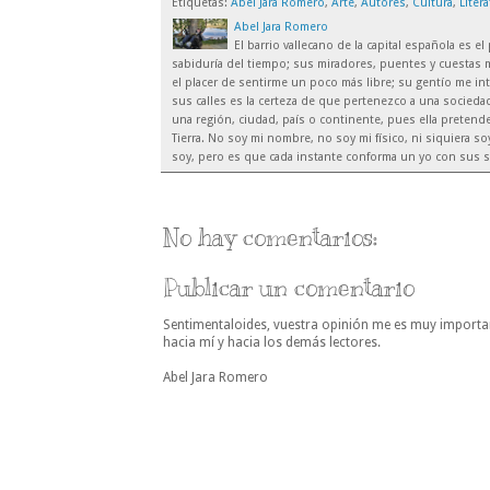
Etiquetas:
Abel Jara Romero
,
Arte
,
Autores
,
Cultura
,
Liter
Abel Jara Romero
El barrio vallecano de la capital española es 
sabiduría del tiempo; sus miradores, puentes y cuestas m
el placer de sentirme un poco más libre; su gentío me inte
sus calles es la certeza de que pertenezco a una sociedad
una región, ciudad, país o continente, pues ella preten
Tierra. No soy mi nombre, no soy mi físico, ni siquiera 
soy, pero es que cada instante conforma un yo con sus s
No hay comentarios:
Publicar un comentario
Sentimentaloides, vuestra opinión me es muy importa
hacia mí y hacia los demás lectores.
Abel Jara Romero