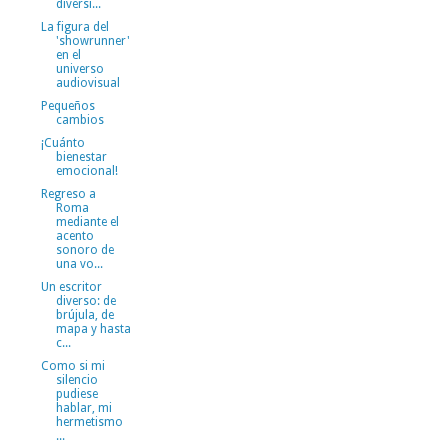
diversi...
La figura del
'showrunner'
en el
universo
audiovisual
Pequeños
cambios
¡Cuánto
bienestar
emocional!
Regreso a
Roma
mediante el
acento
sonoro de
una vo...
Un escritor
diverso: de
brújula, de
mapa y hasta
c...
Como si mi
silencio
pudiese
hablar, mi
hermetismo
...