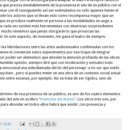
 que precisa inevitablemente de la presencia in situ de un público con el 
ovisar con él consiguiendo así ser estimulados no sólo quienes tienen el 
ambién los actores que se llevan esto como recompensa mayor que un 
lo que se produce realmente en persona a las modalidades en auge a 
 que cada vez existen más herramientas con destrezas sorprendentes 
ro mucho tememos que jamás otorgarán lo que provocan las 
el. En este aspecto, de momento, me gana el teatro de siempre. 
 las hibridaciones entre las artes audiovisuales combinadas con los 
ienes le convencen estos experimentos por ese toque de integrar 
por poder ser elementos que desvíen la atención profunda de las obras 
 humilde opinión, siempre diré que con moderación y sensatez todo 
 emocional una videollamada del tío del personaje -a no ser que estés 
 bien-, pero sí puedes meter en una obra de un contexto social actual 
ión entre escenas, por ejemplo. No se trata de ser rígidos, sino de 
término de esa presencia de un público, es uno de los cuatro elementos 
o del arte en su libro "
Anatomía del drama
". Los otros tres son, por 
 para ahondar en todos ellos habrá que asistir, con presencia y 
en
12:43