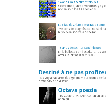
14 años, mis sentimentaloides
Celebramos juntos, vosotros, yo y es
no tan solo los 14 años en sí...
La edad de Cristo, resucitado como 
Me considero agnóstico, no sé si hab
huyo de la soberbia de negar ...
15 años de Escritor Sentimientos
En la ballesta de mi escritura, los s
aftersun al finalizar mis dí...
Destiné à ne pas profite
Hoy voy a hablaros de algo que me preocupa seria
destinado a no disfrut...
Octava poesía
"TU CUERPO, MI FÁBRICA" En un arreba
abaniqu...