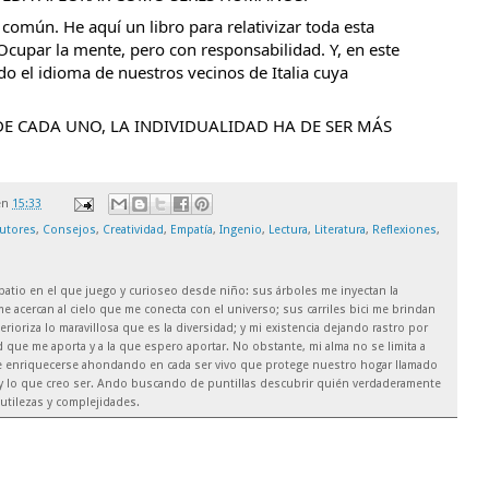
omún. He aquí un libro para relativizar toda esta 
Ocupar la mente, pero con responsabilidad. Y, en este 
ndo el idioma de nuestros vecinos de Italia cuya 
 CADA UNO, LA INDIVIDUALIDAD HA DE SER MÁS 
en
15:33
utores
,
Consejos
,
Creatividad
,
Empatía
,
Ingenio
,
Lectura
,
Literatura
,
Reflexiones
,
el patio en el que juego y curioseo desde niño: sus árboles me inyectan la
e acercan al cielo que me conecta con el universo; sus carriles bici me brindan
rioriza lo maravillosa que es la diversidad; y mi existencia dejando rastro por
 que me aporta y a la que espero aportar. No obstante, mi alma no se limita a
de enriquecerse ahondando en cada ser vivo que protege nuestro hogar llamado
soy lo que creo ser. Ando buscando de puntillas descubrir quién verdaderamente
utilezas y complejidades.