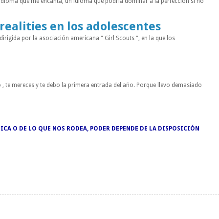
 idioma que me encanta, un idioma que podría dominar a la perfección si no
 realities en los adolescentes
rigida por la asociación americana " Girl Scouts ", en la que los
 , te mereces y te debo la primera entrada del año. Porque llevo demasiado
ICA O DE LO QUE NOS RODEA, PODER DEPENDE DE LA DISPOSICIÓN