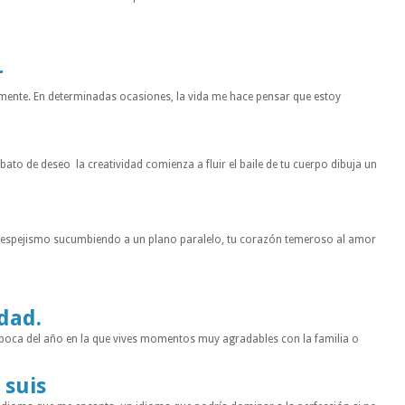
r
mente. En determinadas ocasiones, la vida me hace pensar que estoy
to de deseo la creatividad comienza a fluir el baile de tu cuerpo dibuja un
n espejismo sucumbiendo a un plano paralelo, tu corazón temeroso al amor
idad.
a época del año en la que vives momentos muy agradables con la familia o
 suis