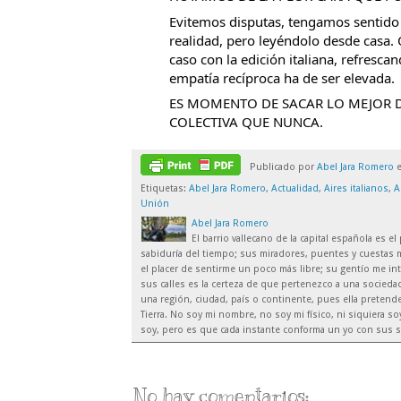
Evitemos disputas, tengamos sentido c
realidad, pero leyéndolo desde casa. 
caso con la edición italiana, refresca
empatía recíproca ha de ser elevada.
ES MOMENTO DE SACAR LO MEJOR DE
COLECTIVA QUE NUNCA.
Publicado por
Abel Jara Romero
Etiquetas:
Abel Jara Romero
,
Actualidad
,
Aires italianos
,
A
Unión
Abel Jara Romero
El barrio vallecano de la capital española es 
sabiduría del tiempo; sus miradores, puentes y cuestas m
el placer de sentirme un poco más libre; su gentío me inte
sus calles es la certeza de que pertenezco a una sociedad
una región, ciudad, país o continente, pues ella preten
Tierra. No soy mi nombre, no soy mi físico, ni siquiera 
soy, pero es que cada instante conforma un yo con sus s
No hay comentarios: