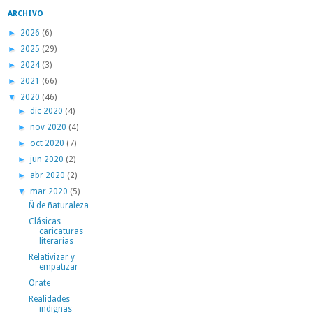
ARCHIVO
►
2026
(6)
►
2025
(29)
►
2024
(3)
►
2021
(66)
▼
2020
(46)
►
dic 2020
(4)
►
nov 2020
(4)
►
oct 2020
(7)
►
jun 2020
(2)
►
abr 2020
(2)
▼
mar 2020
(5)
Ñ de ñaturaleza
Clásicas
caricaturas
literarias
Relativizar y
empatizar
Orate
Realidades
indignas