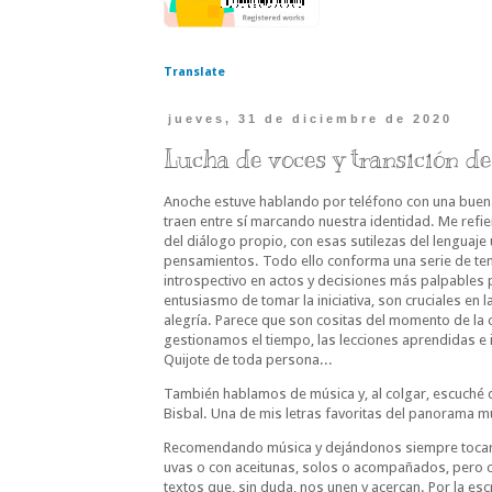
Translate
jueves, 31 de diciembre de 2020
Lucha de voces y transición d
Anoche estuve hablando por teléfono con una buena 
traen entre sí marcando nuestra identidad. Me refi
del diálogo propio, con esas sutilezas del lenguaj
pensamientos. Todo ello conforma una serie de tend
introspectivo en actos y decisiones más palpables p
entusiasmo de tomar la iniciativa, son cruciales en l
alegría. Parece que son cositas del momento de la
gestionamos el tiempo, las lecciones aprendidas e i
Quijote de toda persona...
También hablamos de música y, al colgar, escuché
Bisbal. Una de mis letras favoritas del panorama m
Recomendando música y dejándonos siempre tocar p
uvas o con aceitunas, solos o acompañados, pero c
textos que, sin duda, nos unen y acercan. Por la escr