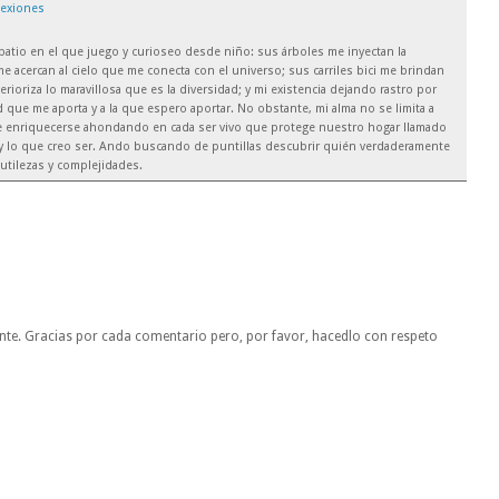
lexiones
el patio en el que juego y curioseo desde niño: sus árboles me inyectan la
e acercan al cielo que me conecta con el universo; sus carriles bici me brindan
rioriza lo maravillosa que es la diversidad; y mi existencia dejando rastro por
 que me aporta y a la que espero aportar. No obstante, mi alma no se limita a
de enriquecerse ahondando en cada ser vivo que protege nuestro hogar llamado
soy lo que creo ser. Ando buscando de puntillas descubrir quién verdaderamente
utilezas y complejidades.
nte. Gracias por cada comentario pero, por favor, hacedlo con respeto