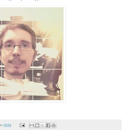
en
16:56