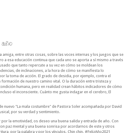
e año
amiga, entre otras cosas, sobre las voces internas y los juegos que se
ero a esa educación continua que cada uno se aporta a sí mismo a través
e usado que tanto repercute a su vez en cómo se moldean los
encias, de inclinaciones, a la hora de cómo se manifiesta lo
or la toma de acción. El grado de desidia, por ejemplo, contra el
a formación de nuestro camino vital. O la duración entre tristeza y
 condición humana, pero en realidad crean hábitos indicadores de cómo
ncluso el inconsciente. Cuánto me gusta indagar en el cerebro, El
 de nuevo "La mala costumbre" de Pastora Soler acompañada por David
usical, por su verdad y sentimiento.
or la emotividad, os deseo una buena salida y entrada de año. Con
on paz mental y una buena sonrisa por acordarnos de este y otros
itura, por la palabra y por los vínculos. Chin chin. #FelizAño2021