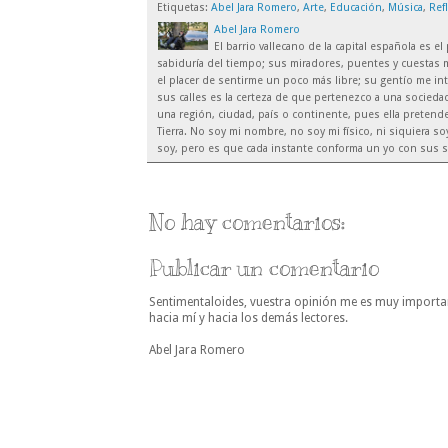
Etiquetas:
Abel Jara Romero
,
Arte
,
Educación
,
Música
,
Ref
Abel Jara Romero
El barrio vallecano de la capital española es 
sabiduría del tiempo; sus miradores, puentes y cuestas m
el placer de sentirme un poco más libre; su gentío me inte
sus calles es la certeza de que pertenezco a una sociedad
una región, ciudad, país o continente, pues ella preten
Tierra. No soy mi nombre, no soy mi físico, ni siquiera 
soy, pero es que cada instante conforma un yo con sus s
No hay comentarios:
Publicar un comentario
Sentimentaloides, vuestra opinión me es muy importa
hacia mí y hacia los demás lectores.
Abel Jara Romero