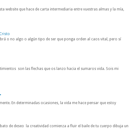
ta website que hace de carta intermediaria entre vuestras almas y la mía,
Cristo
rá o no algo o algún tipo de ser que ponga orden al caos vital, pero sí
entimientos son las flechas que os lanzo hacia el sumaros vida. Sois mi
r
mente. En determinadas ocasiones, la vida me hace pensar que estoy
to de deseo la creatividad comienza a fluir el baile de tu cuerpo dibuja un