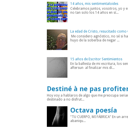
14 años, mis sentimentaloides
Celebramos juntos, vosotros, yo y es
no tan solo los 14 años en sí...
La edad de Cristo, resucitado como 
Me considero agnóstico, no sé si hab
huyo de la soberbia de negar ...
15 años de Escritor Sentimientos
En la ballesta de mi escritura, los s
aftersun al finalizar mis dí...
Destiné à ne pas profite
Hoy voy a hablaros de algo que me preocupa seria
destinado a no disfrut...
Octava poesía
"TU CUERPO, MI FÁBRICA" En un arreba
abaniqu...