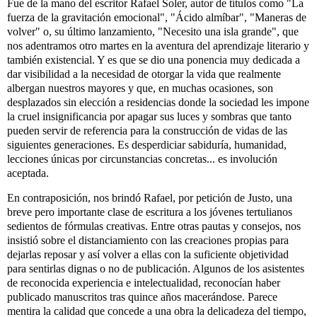
Fue de la mano del escritor Rafael Soler, autor de títulos como "La 
fuerza de la gravitación emocional", "Ácido almíbar", "Maneras de 
volver" o, su último lanzamiento, "Necesito una isla grande", que 
nos adentramos otro martes en la aventura del aprendizaje literario y 
también existencial. Y es que se dio una ponencia muy dedicada a 
dar visibilidad a la necesidad de otorgar la vida que realmente 
albergan nuestros mayores y que, en muchas ocasiones, son 
desplazados sin elección a residencias donde la sociedad les impone 
la cruel insignificancia por apagar sus luces y sombras que tanto 
pueden servir de referencia para la construcción de vidas de las 
siguientes generaciones. Es desperdiciar sabiduría, humanidad, 
lecciones únicas por circunstancias concretas... es involución 
aceptada. 
En contraposición, nos brindó Rafael, por petición de 
Justo
, una 
breve pero importante clase de escritura a los jóvenes tertulianos 
sedientos de fórmulas creativas. Entre otras pautas y consejos, nos 
insistió sobre el distanciamiento con las creaciones propias para 
dejarlas reposar y así volver a ellas con la suficiente objetividad 
para sentirlas dignas o no de publicación. Algunos de los asistentes 
de reconocida experiencia e intelectualidad, reconocían haber 
publicado manuscritos tras quince años macerándose. Parece 
mentira la calidad que concede a una obra la delicadeza del tiempo, 