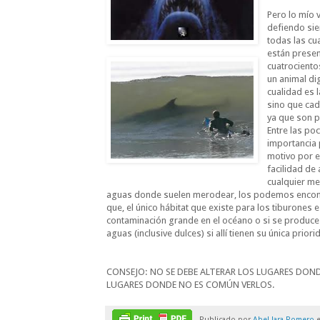
Pero lo mío 
defiendo sie
todas las cu
están presen
cuatrociento
un animal di
cualidad es 
sino que cada
ya que son p
Entre las po
importancia 
motivo por e
facilidad de
cualquier me
aguas donde suelen merodear, los podemos encontr
que, el único hábitat que existe para los tiburones
contaminación grande en el océano o si se produce
aguas (inclusive dulces) si allí tienen su única prior
CONSEJO: NO SE DEBE ALTERAR LOS LUGARES DON
LUGARES DONDE NO ES COMÚN VERLOS.
Publicado por
Abel Jara Romero