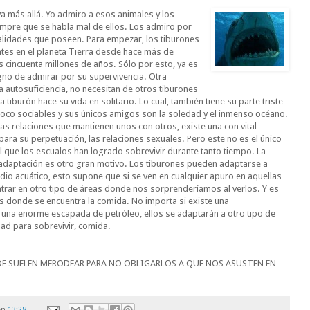
va más allá. Yo admiro a esos animales y los
mpre que se habla mal de ellos. Los admiro por
alidades que poseen. Para empezar, los tiburones
tes en el planeta Tierra desde hace más de
s cincuenta millones de años. Sólo por esto, ya es
gno de admirar por su supervivencia. Otra
la autosuficiencia, no necesitan de otros tiburones
 tiburón hace su vida en solitario. Lo cual, también tiene su parte triste
oco sociables y sus únicos amigos son la soledad y el inmenso océano.
cas relaciones que mantienen unos con otros, existe una con vital
para su perpetuación, las relaciones sexuales. Pero este no es el único
l que los escualos han logrado sobrevivir durante tanto tiempo. La
 adaptación es otro gran motivo. Los tiburones pueden adaptarse a
dio acuático, esto supone que si se ven en cualquier apuro en aquellas
ar en otro tipo de áreas donde nos sorprenderíamos al verlos. Y es
 es donde se encuentra la comida. No importa si existe una
 una enorme escapada de petróleo, ellos se adaptarán a otro tipo de
idad para sobrevivir, comida.
DE SUELEN MERODEAR PARA NO OBLIGARLOS A QUE NOS ASUSTEN EN
en
13:28