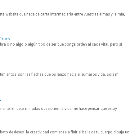
ta website que hace de carta intermediaria entre vuestras almas y la mía,
Cristo
rá o no algo o algún tipo de ser que ponga orden al caos vital, pero sí
entimientos son las flechas que os lanzo hacia el sumaros vida. Sois mi
r
mente. En determinadas ocasiones, la vida me hace pensar que estoy
to de deseo la creatividad comienza a fluir el baile de tu cuerpo dibuja un