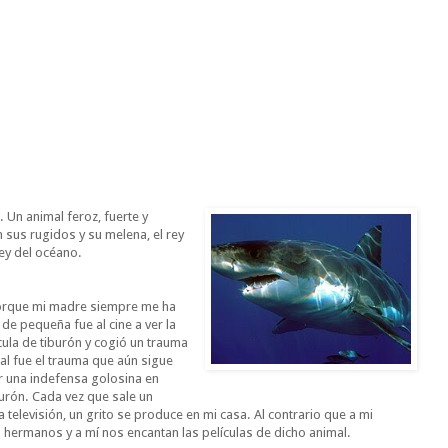
Un animal feroz, fuerte y
n sus rugidos y su melena, el rey
rey del océano.
orque mi madre siempre me ha
de pequeña fue al cine a ver la
cula de tiburón y cogió un trauma
al fue el trauma que aún sigue
r una indefensa golosina en
urón. Cada vez que sale un
a televisión, un grito se produce en mi casa. Al contrario que a mi
 hermanos y a mí nos encantan las películas de dicho animal.