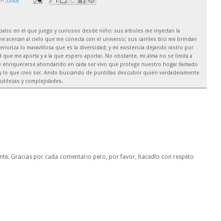
el patio en el que juego y curioseo desde niño: sus árboles me inyectan la
e acercan al cielo que me conecta con el universo; sus carriles bici me brindan
rioriza lo maravillosa que es la diversidad; y mi existencia dejando rastro por
 que me aporta y a la que espero aportar. No obstante, mi alma no se limita a
de enriquecerse ahondando en cada ser vivo que protege nuestro hogar llamado
soy lo que creo ser. Ando buscando de puntillas descubrir quién verdaderamente
utilezas y complejidades.
nte. Gracias por cada comentario pero, por favor, hacedlo con respeto