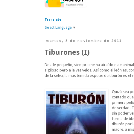
Translate
Select Language
▼
martes, 8 de noviembre de 2011
Tiburones (I)
Desde pequeño, siempre me ha atraído este animal. 
sigiloso pero a la vez veloz. Así como el león es, co
de la selva, la más temida especie de tiburón es el 
Quizá sea p
contado que 
primera pelí
de verdad. T
sin poder ve
forma de tib
tiburón por l
madre, a mis