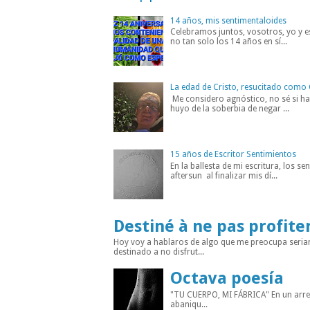
14 años, mis sentimentaloides
Celebramos juntos, vosotros, yo y es
no tan solo los 14 años en sí...
La edad de Cristo, resucitado como 
Me considero agnóstico, no sé si hab
huyo de la soberbia de negar ...
15 años de Escritor Sentimientos
En la ballesta de mi escritura, los s
aftersun al finalizar mis dí...
Destiné à ne pas profite
Hoy voy a hablaros de algo que me preocupa seria
destinado a no disfrut...
Octava poesía
"TU CUERPO, MI FÁBRICA" En un arreba
abaniqu...