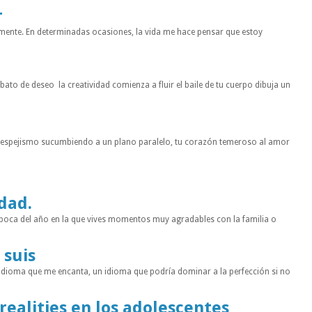
r
mente. En determinadas ocasiones, la vida me hace pensar que estoy
to de deseo la creatividad comienza a fluir el baile de tu cuerpo dibuja un
n espejismo sucumbiendo a un plano paralelo, tu corazón temeroso al amor
idad.
a época del año en la que vives momentos muy agradables con la familia o
 suis
 idioma que me encanta, un idioma que podría dominar a la perfección si no
 realities en los adolescentes