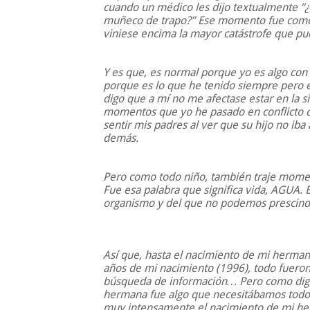
cuando un médico les dijo textualmente “
muñeco de trapo?” Ese momento fue como 
viniese encima la mayor catástrofe que pud
Y es que, es normal porque yo es algo con
porque es lo que he tenido siempre pero e
digo que a mí no me afectase estar en la s
momentos que yo he pasado en conflicto c
sentir mis padres al ver que su hijo no ib
demás.
Pero como todo niño, también traje moment
Fue esa palabra que significa vida, AGUA.
organismo y del que no podemos prescindi
Así que, hasta el nacimiento de mi herman
años de mi nacimiento (1996), todo fueron
búsqueda de información… Pero como digo
hermana fue algo que necesitábamos todos.
muy intensamente el nacimiento de mi he