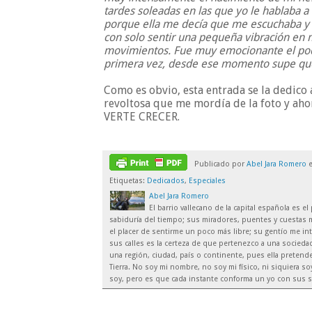
tardes soleadas en las que yo le hablaba a
porque ella me decía que me escuchaba y
con solo sentir una pequeña vibración en
movimientos. Fue muy emocionante el pode
primera vez, desde ese momento supe que 
Como es obvio, esta entrada se la dedico
revoltosa que me mordía de la foto y a
VERTE CRECER.
Publicado por
Abel Jara Romero
Etiquetas:
Dedicados
,
Especiales
Abel Jara Romero
El barrio vallecano de la capital española es 
sabiduría del tiempo; sus miradores, puentes y cuestas m
el placer de sentirme un poco más libre; su gentío me inte
sus calles es la certeza de que pertenezco a una sociedad
una región, ciudad, país o continente, pues ella preten
Tierra. No soy mi nombre, no soy mi físico, ni siquiera 
soy, pero es que cada instante conforma un yo con sus s