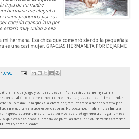
 la tripa de mi madre
 mi hermana me alegraba
 mi mano producida por sus
r cogerla cuando la vi por
estaría muy unido a ella.
 a mi hermana. Esa chica que comenzó siendo la pequeñaja
hora es una casi mujer. GRACIAS HERMANITA POR DEJARME
en
13:40
el patio en el que juego y curioseo desde niño: sus árboles me inyectan la
e acercan al cielo que me conecta con el universo; sus carriles bici me brindan
rioriza lo maravillosa que es la diversidad; y mi existencia dejando rastro por
 que me aporta y a la que espero aportar. No obstante, mi alma no se limita a
de enriquecerse ahondando en cada ser vivo que protege nuestro hogar llamado
soy lo que creo ser. Ando buscando de puntillas descubrir quién verdaderamente
utilezas y complejidades.