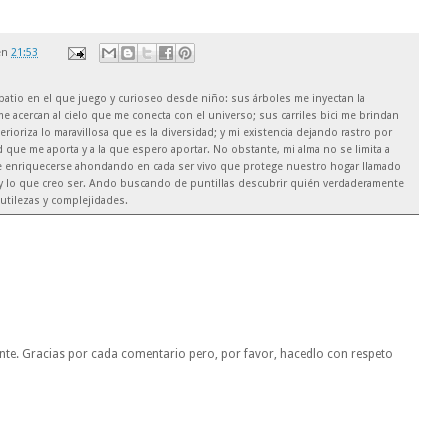
en
21:53
el patio en el que juego y curioseo desde niño: sus árboles me inyectan la
e acercan al cielo que me conecta con el universo; sus carriles bici me brindan
rioriza lo maravillosa que es la diversidad; y mi existencia dejando rastro por
 que me aporta y a la que espero aportar. No obstante, mi alma no se limita a
de enriquecerse ahondando en cada ser vivo que protege nuestro hogar llamado
soy lo que creo ser. Ando buscando de puntillas descubrir quién verdaderamente
utilezas y complejidades.
nte. Gracias por cada comentario pero, por favor, hacedlo con respeto