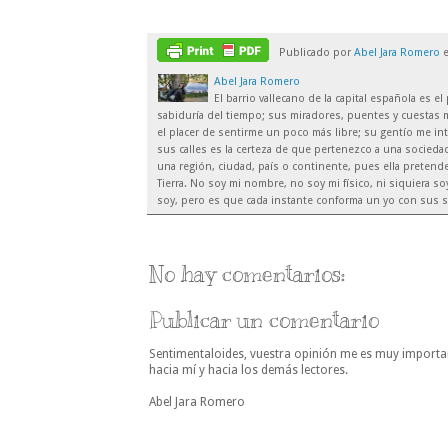
Publicado por
Abel Jara Romero
Abel Jara Romero
El barrio vallecano de la capital española es 
sabiduría del tiempo; sus miradores, puentes y cuestas m
el placer de sentirme un poco más libre; su gentío me inte
sus calles es la certeza de que pertenezco a una sociedad
una región, ciudad, país o continente, pues ella preten
Tierra. No soy mi nombre, no soy mi físico, ni siquiera 
soy, pero es que cada instante conforma un yo con sus s
No hay comentarios:
Publicar un comentario
Sentimentaloides, vuestra opinión me es muy importa
hacia mí y hacia los demás lectores.
Abel Jara Romero