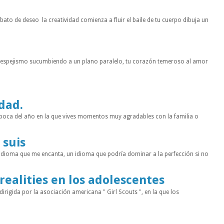
to de deseo la creatividad comienza a fluir el baile de tu cuerpo dibuja un
n espejismo sucumbiendo a un plano paralelo, tu corazón temeroso al amor
idad.
a época del año en la que vives momentos muy agradables con la familia o
 suis
 idioma que me encanta, un idioma que podría dominar a la perfección si no
 realities en los adolescentes
rigida por la asociación americana " Girl Scouts ", en la que los