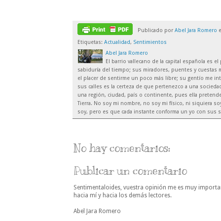
Publicado por
Abel Jara Romero
Etiquetas:
Actualidad
,
Sentimientos
Abel Jara Romero
El barrio vallecano de la capital española es 
sabiduría del tiempo; sus miradores, puentes y cuestas m
el placer de sentirme un poco más libre; su gentío me inte
sus calles es la certeza de que pertenezco a una sociedad
una región, ciudad, país o continente, pues ella preten
Tierra. No soy mi nombre, no soy mi físico, ni siquiera 
soy, pero es que cada instante conforma un yo con sus s
No hay comentarios:
Publicar un comentario
Sentimentaloides, vuestra opinión me es muy importa
hacia mí y hacia los demás lectores.
Abel Jara Romero