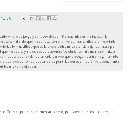
en
11:30
el patio en el que juego y curioseo desde niño: sus árboles me inyectan la
e acercan al cielo que me conecta con el universo; sus carriles bici me brindan
rioriza lo maravillosa que es la diversidad; y mi existencia dejando rastro por
 que me aporta y a la que espero aportar. No obstante, mi alma no se limita a
de enriquecerse ahondando en cada ser vivo que protege nuestro hogar llamado
soy lo que creo ser. Ando buscando de puntillas descubrir quién verdaderamente
utilezas y complejidades.
nte. Gracias por cada comentario pero, por favor, hacedlo con respeto