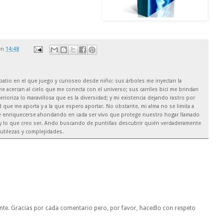
en
14:48
el patio en el que juego y curioseo desde niño: sus árboles me inyectan la
e acercan al cielo que me conecta con el universo; sus carriles bici me brindan
rioriza lo maravillosa que es la diversidad; y mi existencia dejando rastro por
 que me aporta y a la que espero aportar. No obstante, mi alma no se limita a
de enriquecerse ahondando en cada ser vivo que protege nuestro hogar llamado
soy lo que creo ser. Ando buscando de puntillas descubrir quién verdaderamente
utilezas y complejidades.
nte. Gracias por cada comentario pero, por favor, hacedlo con respeto