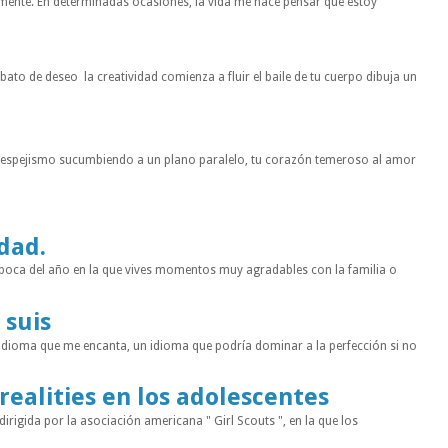
mente. En determinadas ocasiones, la vida me hace pensar que estoy
to de deseo la creatividad comienza a fluir el baile de tu cuerpo dibuja un
n espejismo sucumbiendo a un plano paralelo, tu corazón temeroso al amor
idad.
a época del año en la que vives momentos muy agradables con la familia o
 suis
 idioma que me encanta, un idioma que podría dominar a la perfección si no
 realities en los adolescentes
rigida por la asociación americana " Girl Scouts ", en la que los