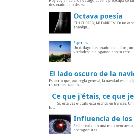
Hoy voy a hablaros de algo que me preocupa seria
destinado a no disfrut...
Octava poesía
"TU CUERPO, MI FÁBRICA" En un arreba
abaniqu...
Esperanza
Un órdago fusionado a un all in , u
verdadero dialogando con tu cere...
El lado oscuro de la nav
Es cierto que, por regla general, la navidad es un
recuerdas cuando ...
Ce que j'étais, ce que je
Sí, esta vez el título está escrito en francés. Un
fu...
Influencia de los
Se ha realizado una macroencuesta di
protagonistas...