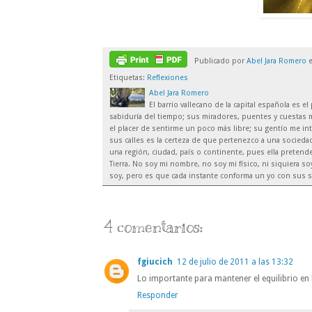
Publicado por
Abel Jara Romero
Etiquetas:
Reflexiones
Abel Jara Romero
El barrio vallecano de la capital española es 
sabiduría del tiempo; sus miradores, puentes y cuestas m
el placer de sentirme un poco más libre; su gentío me inte
sus calles es la certeza de que pertenezco a una sociedad
una región, ciudad, país o continente, pues ella preten
Tierra. No soy mi nombre, no soy mi físico, ni siquiera 
soy, pero es que cada instante conforma un yo con sus s
4 comentarios:
fgiucich
12 de julio de 2011 a las 13:32
Lo importante para mantener el equilibrio en 
Responder