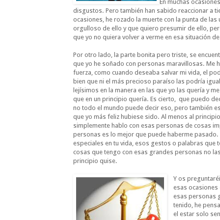
En muchas ocasiones
disgustos. Pero también han sabido reaccionar a ti
ocasiones, he rozado la muerte con la punta de la
orgulloso de ello y que quiero presumir de ello, pero
que yo no quiera volver a verme en esa situación de 
Por otro lado, la parte bonita pero triste, se encue
que yo he soñado con personas maravillosas. Me he
fuerza, como cuando deseaba salvar mi vida, el pode
bien que ni el más precioso paraíso las podría igual
lejísimos en la manera en las que yo las quería y m
que en un principio quería. Es cierto, que puedo de
no todo el mundo puede decir eso, pero también es 
que yo más feliz hubiese sido. Al menos al principi
simplemente hablo con esas personas de cosas impor
personas es lo mejor que puede haberme pasado. T
especiales en tu vida, esos gestos o palabras que 
cosas que tengo con esas grandes personas no las
principio quise.
Y os preguntaréi
esas ocasiones e
esas personas g
tenido, he pensa
el estar solo s