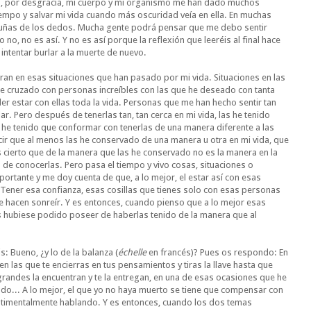
, por desgracia, mi cuerpo y mi organismo me han dado muchos
empo y salvar mi vida cuando más oscuridad veía en ella. En muchas
s uñas de los dedos. Mucha gente podrá pensar que me debo sentir
 no, no es así. Y no es así porque la reflexión que leeréis al final hace
intentar burlar a la muerte de nuevo.
ntran en esas situaciones que han pasado por mi vida. Situaciones en las
 cruzado con personas increíbles con las que he deseado con tanta
r estar con ellas toda la vida. Personas que me han hecho sentir tan
ar. Pero después de tenerlas tan, tan cerca en mi vida, las he tenido
e he tenido que conformar con tenerlas de una manera diferente a las
cir que al menos las he conservado de una manera u otra en mi vida, que
cierto que de la manera que las he conservado no es la manera en la
o de conocerlas. Pero pasa el tiempo y vivo cosas, situaciones o
tante y me doy cuenta de que, a lo mejor, el estar así con esas
ener esa confianza, esas cosillas que tienes solo con esas personas
te hacen sonreír. Y es entonces, cuando pienso que a lo mejor esas
 hubiese podido poseer de haberlas tenido de la manera que al
s: Bueno, ¿y lo de la balanza (
échelle
en francés)? Pues os respondo: En
n las que te encierras en tus pensamientos y tiras la llave hasta que
randes la encuentran y te la entregan, en una de esas ocasiones que he
do... A lo mejor, el que yo no haya muerto se tiene que compensar con
entimentalmente hablando. Y es entonces, cuando los dos temas