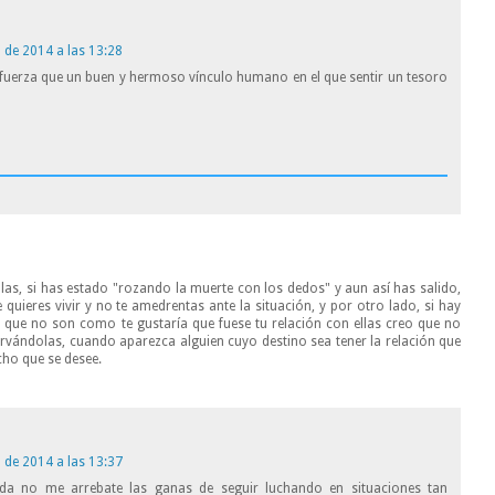
 de 2014 a las 13:28
fuerza que un buen y hermoso vínculo humano en el que sentir un tesoro
las, si has estado "rozando la muerte con los dedos" y aun así has salido,
quieres vivir y no te amedrentas ante la situación, y por otro lado, si hay
 que no son como te gustaría que fuese tu relación con ellas creo que no
rvándolas, cuando aparezca alguien cuyo destino sea tener la relación que
cho que se desee.
 de 2014 a las 13:37
vida no me arrebate las ganas de seguir luchando en situaciones tan