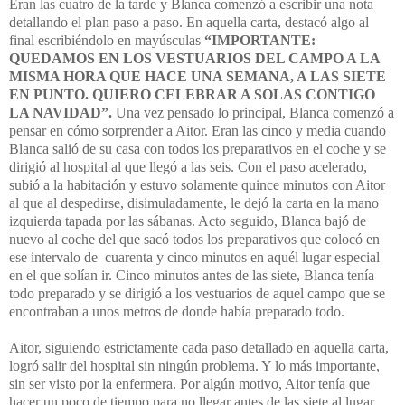
Eran las cuatro de la tarde y Blanca comenzó a escribir una nota
detallando el plan paso a paso. En aquella carta, destacó algo al
final escribiéndolo en mayúsculas
“IMPORTANTE:
QUEDAMOS EN LOS VESTUARIOS DEL CAMPO A LA
MISMA HORA QUE HACE UNA SEMANA, A LAS SIETE
EN PUNTO. QUIERO CELEBRAR A SOLAS CONTIGO
LA NAVIDAD”.
Una vez pensado lo principal, Blanca comenzó a
pensar en cómo sorprender a Aitor. Eran las cinco y media cuando
Blanca salió de su casa con todos los preparativos en el coche y se
dirigió al hospital al que llegó a las seis. Con el paso acelerado,
subió a la habitación y estuvo solamente quince minutos con Aitor
al que al despedirse, disimuladamente, le dejó la carta en la mano
izquierda tapada por las sábanas. Acto seguido, Blanca bajó de
nuevo al coche del que sacó todos los preparativos que colocó en
ese intervalo de cuarenta y cinco minutos en aquél lugar especial
en el que solían ir. Cinco minutos antes de las siete, Blanca tenía
todo preparado y se dirigió a los vestuarios de aquel campo que se
encontraban a unos metros de donde había preparado todo.
Aitor, siguiendo estrictamente cada paso detallado en aquella carta,
logró salir del hospital sin ningún problema. Y lo más importante,
sin ser visto por la enfermera. Por algún motivo, Aitor tenía que
hacer un poco de tiempo para no llegar antes de las siete al lugar