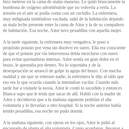
hizo meterse en la cama de malas maneras. Le quitó bruscamente la
bombona de oxígeno advirtiéndole que no volvería a verla. La
tensión en el aire se podía cortar con un cuchillo. La enfermera,
muy indignada sintiéndose vacilada, salió de la habitación dejando
su mala leche presente entre la cama de Aitor y la de su compañero
de habitación. Esa noche, Aitor tuvo pesadillas con aquella mujer.
A la tarde siguiente, la enfermera muy vengativa, le puso a
propósito potasio por vena sin disolver en suero. Ella era consciente
de que el potasio por vía intravenosa debía mezclarse con suero
para evitar quemaduras internas. Aitor sentía un gran dolor en el
brazo, le quemaba por dentro. No lo soportaba y de la
desesperación se arrancó de golpe la aguja del brazo. Con mucha
maldad y sin que se enterase nadie, la enfermera le dijo al oído que
eso era lo que ocurría cuando la intentaban vacilar. Cuando más
tarde fue a visitarle la novia, Aitor le contó lo sucedido y entonces
Blanca supo que le tenía que sacar de allí. Habló con la madre de
Aitor y decidieron que a la mañana siguiente pedirían el alta
voluntaria y lo llevarían a otro hospital. Si la noche anterior había
tenido pesadillas, esa noche no pudo dormir.
A la mañana siguiente, con ojeras en los ojos, Aitor le pidió al
encargado de planta el alta voluntaria. Como acordaron, llevaron a