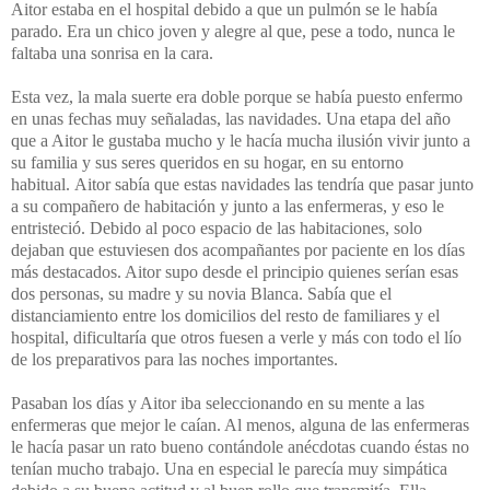
Aitor estaba en el hospital debido a que un pulmón se le había
parado. Era un chico joven y alegre al que, pese a todo, nunca le
faltaba una sonrisa en la cara.
Esta vez, la mala suerte era doble porque se había puesto enfermo
en unas fechas muy señaladas, las navidades. Una etapa del año
que a Aitor le gustaba mucho y le hacía mucha ilusión vivir junto a
su familia y sus seres queridos en su hogar, en su entorno
habitual.
Aitor sabía que estas navidades las tendría que pasar junto
a su compañero de habitación y junto a las enfermeras, y eso le
entristeció. Debido al poco espacio de las habitaciones, solo
dejaban que estuviesen dos acompañantes por paciente en los días
más destacados. Aitor supo desde el principio quienes serían esas
dos personas, su madre y su novia Blanca. Sabía que el
distanciamiento entre los domicilios del resto de familiares y el
hospital, dificultaría que otros fuesen a verle y más con todo el lío
de los preparativos para las noches importantes.
Pasaban los días y Aitor iba seleccionando en su mente a las
enfermeras que mejor le caían. Al menos, alguna de las enfermeras
le hacía pasar un rato bueno contándole anécdotas cuando éstas no
tenían mucho trabajo. Una en especial le parecía muy simpática