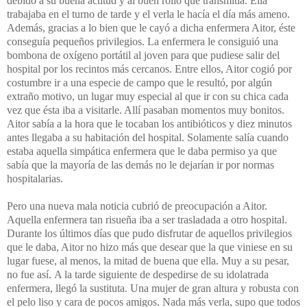
debido a su buena actitud y al buen rollo que transmitía. Ella
trabajaba en el turno de tarde y el verla le hacía el día más ameno.
Además, gracias a lo bien que le cayó a dicha enfermera Aitor, éste
conseguía pequeños privilegios. La enfermera le consiguió una
bombona de oxígeno portátil al joven para que pudiese salir del
hospital por los recintos más cercanos. Entre ellos, Aitor cogió por
costumbre ir a una especie de campo que le resultó, por algún
extraño motivo, un lugar muy especial al que ir con su chica cada
vez que ésta iba a visitarle. Allí pasaban momentos muy bonitos.
Aitor sabía a la hora que le tocaban los antibióticos y diez minutos
antes llegaba a su habitación del hospital. Solamente salía cuando
estaba aquella simpática enfermera que le daba permiso ya que
sabía que la mayoría de las demás no le dejarían ir por normas
hospitalarias.
Pero una nueva mala noticia cubrió de preocupación a Aitor.
Aquella enfermera tan risueña iba a ser trasladada a otro hospital.
Durante los últimos días que pudo disfrutar de aquellos privilegios
que le daba, Aitor no hizo más que desear que la que viniese en su
lugar fuese, al menos, la mitad de buena que ella. Muy a su pesar,
no fue así.
A la tarde siguiente de despedirse de su idolatrada
enfermera, llegó la sustituta. Una mujer de gran altura y robusta con
el pelo liso y cara de pocos amigos. Nada más verla, supo que todos